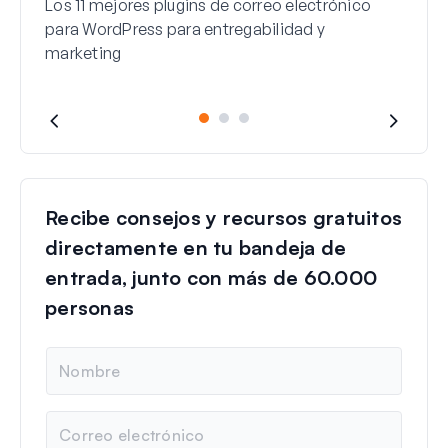
Los 11 mejores plugins de correo electrónico
para WordPress para entregabilidad y
marketing
Recibe consejos y recursos gratuitos
directamente en tu bandeja de
entrada, junto con más de 60.000
personas
N
o
m
b
C
r
o