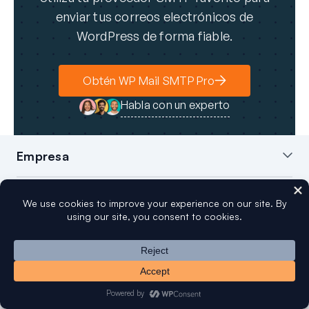
enviar tus correos electrónicos de
WordPress de forma fiable.
Obtén WP Mail SMTP Pro
Habla con un experto
Empresa
Sobre nosotros
Blog
Contacto
Prensa
Afiliados
Divulgación FTC
Características Principales
Configuración "White Glove"
Resumen de Correo de