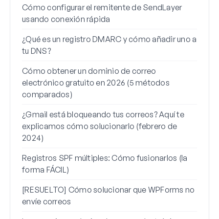
Cómo configurar el remitente de SendLayer
Cómo
usando conexión rápida
Word
¿Qué es un registro DMARC y cómo añadir uno a
Por 
tu DNS?
cómo
Cómo obtener un dominio de correo
Cómo
electrónico gratuito en 2026 (5 métodos
alia
comparados)
Cómo
¿Gmail está bloqueando tus correos? Aquí te
corr
explicamos cómo solucionarlo (febrero de
Cómo
2024)
mens
Registros SPF múltiples: Cómo fusionarlos (la
forma FÁCIL)
[RESUELTO] Cómo solucionar que WPForms no
envíe correos