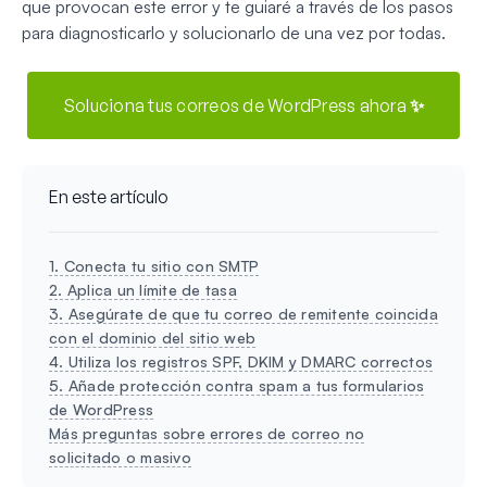
que provocan este error y te guiaré a través de los pasos
para diagnosticarlo y solucionarlo de una vez por todas.
Soluciona tus correos de WordPress ahora ✨
En este artículo
1. Conecta tu sitio con SMTP
2. Aplica un límite de tasa
3. Asegúrate de que tu correo de remitente coincida
con el dominio del sitio web
4. Utiliza los registros SPF, DKIM y DMARC correctos
5. Añade protección contra spam a tus formularios
de WordPress
Más preguntas sobre errores de correo no
solicitado o masivo