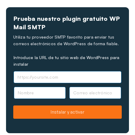
Prueba nuestro plugin gratuito WP
Mail SMTP
Utiliza tu proveedor SMTP favorito para enviar tus
correos electrónicos de WordPress de forma fiable.
Introduce la URL de tu sitio web de WordPress para
instalar
N
C
o
o
m
r
b
r
Instalar y activar
r
e
e
o
e