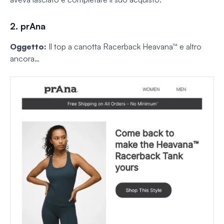
2. prAna
Oggetto:
Il top a canotta Racerback Heavana™ e altro
ancora…