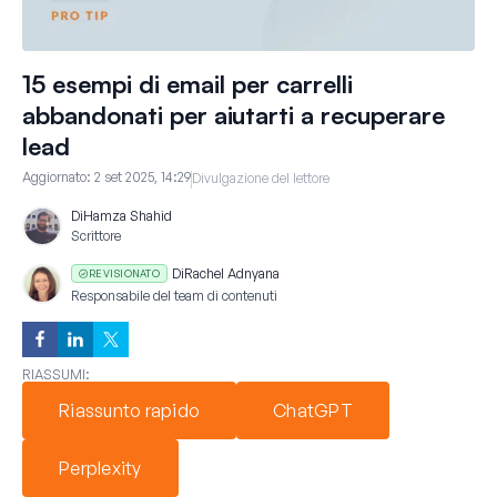
15 esempi di email per carrelli
abbandonati per aiutarti a recuperare
lead
Aggiornato:
2 set 2025, 14:29
Divulgazione del lettore
Di
Hamza Shahid
Scrittore
Di
Rachel Adnyana
REVISIONATO
Responsabile del team di contenuti
RIASSUMI:
Riassunto rapido
ChatGPT
Perplexity