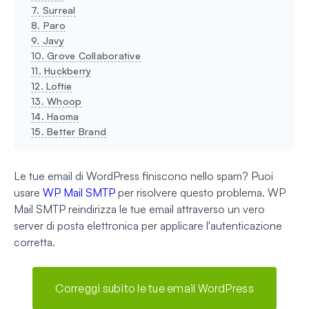
7. Surreal
8. Paro
9. Javy
10. Grove Collaborative
11. Huckberry
12. Loftie
13. Whoop
14. Haoma
15. Better Brand
Le tue email di WordPress finiscono nello spam? Puoi
usare
WP Mail SMTP
per risolvere questo problema. WP
Mail SMTP reindirizza le tue email attraverso un vero
server di posta elettronica per applicare l'autenticazione
corretta.
Correggi subito le tue email WordPress