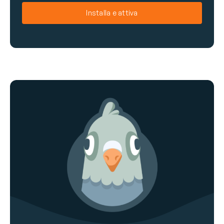
e
i
Installa e attiva
l