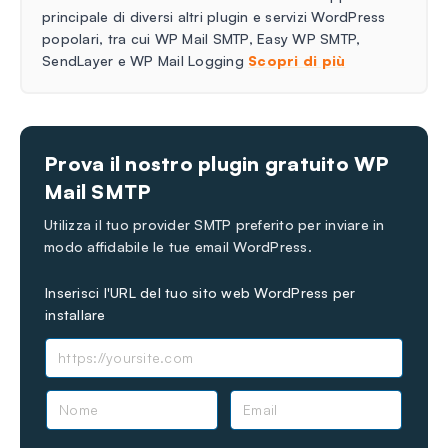
principale di diversi altri plugin e servizi WordPress
popolari, tra cui WP Mail SMTP, Easy WP SMTP,
SendLayer e WP Mail Logging
Scopri di più
Prova il nostro plugin gratuito WP
Mail SMTP
Utilizza il tuo provider SMTP preferito per inviare in
modo affidabile le tue email WordPress.
Inserisci l'URL del tuo sito web WordPress per
installare
N
E
o
m
m
a