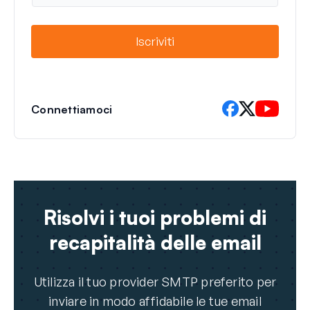
a
i
l
Iscriviti
Connettiamoci
Risolvi i tuoi problemi di
recapitalità delle email
Utilizza il tuo provider SMTP preferito per
inviare in modo affidabile le tue email