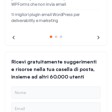
WPForms che non invia email
11 migliori plugin email WordPress per
deliverability e marketing
Ricevi gratuitamente suggerimenti
e risorse nella tua casella di posta,
insieme ad altri 60.000 utenti
N
o
m
e
E
m