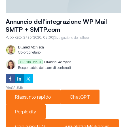
Annuncio dell'integrazione WP Mail
SMTP + SMTP.com
Pubblicato:
27 apr 2020, 08:00
Divulgazione del lettore
Di
Jared Atchison
Co-proprietario
Di
Rachel Adnyana
REVISIONATO
Responsabile del team di contenuti
RIASSUMI:
Riassunto rapido
ChatGPT
Perplexity
Copia per LLM
Visualizza Markdown