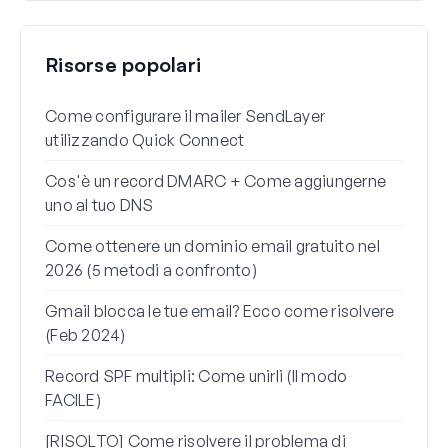
Risorse popolari
Come configurare il mailer SendLayer
Come
utilizzando Quick Connect
di W
Cos'è un record DMARC + Come aggiungerne
Perc
uno al tuo DNS
spam
Come ottenere un dominio email gratuito nel
Come
2026 (5 metodi a confronto)
Gma
Gmail blocca le tue email? Ecco come risolvere
Come
(Feb 2024)
reim
non 
Record SPF multipli: Come unirli (Il modo
FACILE)
Come
ques
[RISOLTO] Come risolvere il problema di