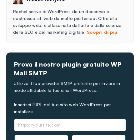
Rachel scrive di WordPress da un decennio e
costruisce siti web da molto più tempo. Oltre allo
sviluppo web, è affascinata dall'arte e dalla scienza
della SEO e del marketing digitale.
Scopri di più
Prova il nostro plugin gratuito WP
Mail SMTP
Utilizza il tuo provider SMTP preferito per inviare in
modo affidabile le tue email WordPress.
Inserisci l'URL del tuo sito web WordPress per
installare
N
E