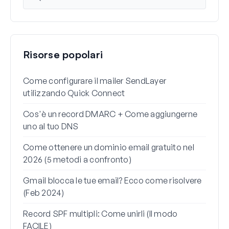
Risorse popolari
Come configurare il mailer SendLayer
Come
utilizzando Quick Connect
di W
Cos'è un record DMARC + Come aggiungerne
Perc
uno al tuo DNS
spam
Come ottenere un dominio email gratuito nel
Come
2026 (5 metodi a confronto)
Gma
Gmail blocca le tue email? Ecco come risolvere
Come
(Feb 2024)
reim
non 
Record SPF multipli: Come unirli (Il modo
FACILE)
Come