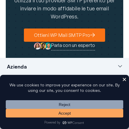
Utilizza il tuo provider SMTP preferito per
inviare in modo affidabile le tue email
WordPress.
Ottieni WP Mail SMTP Pro
Parla con un esperto
Azienda
Chi siamo
Blog
Contatti
Stampa
Affiliati
Divulgazione FTC
Funzionalità principali
Configurazione White Glove
Riepilogo Email WordPress