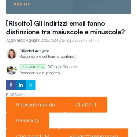
[Risolto] Gli indirizzi email fanno
distinzione tra maiuscole e minuscole?
Aggiornato:
9 giugno 2026, 06:45
Divulgazione del lettore
Di
Rachel Adnyana
Responsabile del team di contenuti
Di
Gregor Capuder
REVISIONATO
Responsabile di prodotto
RIASSUMI:
Riassunto rapido
ChatGPT
Perplexity
Copia per LLM
Visualizza Markdown