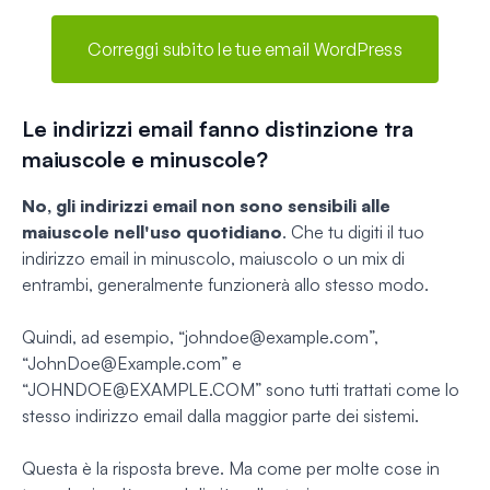
Correggi subito le tue email WordPress
Le indirizzi email fanno distinzione tra
maiuscole e minuscole?
No, gli indirizzi email non sono sensibili alle
maiuscole nell'uso quotidiano
. Che tu digiti il tuo
indirizzo email in minuscolo, maiuscolo o un mix di
entrambi, generalmente funzionerà allo stesso modo.
Quindi, ad esempio, “
johndoe@example.com
”,
“
JohnDoe@Example.com
” e
“
JOHNDOE@EXAMPLE.COM
” sono tutti trattati come lo
stesso indirizzo email dalla maggior parte dei sistemi.
Questa è la risposta breve. Ma come per molte cose in