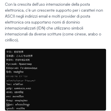
Con la crescita dell'uso internazionale della posta
elettronica, c'è un crescente supporto per i caratteri non
ASCII negli indirizzi email e molti provider di posta
elettronica ora supportano nomi di dominio
internazionalizzati (IDN) che utilizzano simboli
internazionali da diverse scritture (come cinese, arabo o
cirillico).