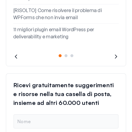
ques
[RISOLTO] Come risolvere il problema di
WPForms che non invia email
11 migliori plugin email WordPress per
deliverability e marketing
Ricevi gratuitamente suggerimenti
e risorse nella tua casella di posta,
insieme ad altri 60.000 utenti
N
o
m