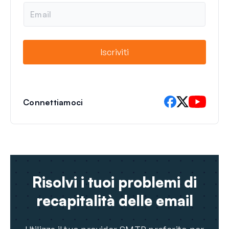
e
E
m
a
i
l
Iscriviti
Connettiamoci
Risolvi i tuoi problemi di
recapitalità delle email