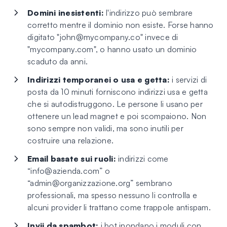
Domini inesistenti:
l'indirizzo può sembrare
corretto mentre il dominio non esiste. Forse hanno
digitato "
john@mycompany.co
" invece di
"mycompany.com", o hanno usato un dominio
scaduto da anni.
Indirizzi temporanei o usa e getta:
i servizi di
posta da 10 minuti forniscono indirizzi usa e getta
che si autodistruggono. Le persone li usano per
ottenere un lead magnet e poi scompaiono. Non
sono sempre non validi, ma sono inutili per
costruire una relazione.
Email basate sui ruoli:
indirizzi come
“
info@azienda.com
” o
“
admin@organizzazione.org
” sembrano
professionali, ma spesso nessuno li controlla e
alcuni provider li trattano come trappole antispam.
Invii da spambot:
i bot inondano i moduli con