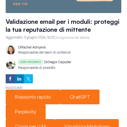
Validazione email per i moduli: proteggi
la tua reputazione di mittente
Aggiornato:
5 giugno 2026, 16:21
Divulgazione del lettore
Di
Rachel Adnyana
Responsabile del team di contenuti
Di
Gregor Capuder
REVISIONATO
Responsabile di prodotto
RIASSUMI:
Riassunto rapido
ChatGPT
Perplexity
Copia per LLM
Visualizza Markdown