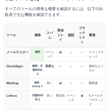
すべてのツールの簡単な概要を確認するには、以下の比
較表で主な機能を確認できます。
ブラ
受信
スパ
ック
ツール
価格
トレ
認証
最適
ム
リス
イ
ト
メールテスター
無料
ベーシ
❌
✅
✅
クイックチ
ック
ェック
GlockApps
無料 - 月
高度な
✅
✅
✅
真剣なビジ
額$59以
ネス
上
Mailtrap
無料 -
良い
❌
✅
✅
開発者
$399まで
Litmus
月額$500
良い
限定的
ベーシ
❌
Eメールマ
以上
ック
ーケティン
グ