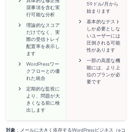
具体的な修正推
59ドル/月から
奨事項を含む実
始まります
行可能な分析
基本的なテスト
理論的なスコア
しか必要としな
だけでなく、実
いユーザーには
際の受信トレイ
圧倒される可能
配置率を表示し
性があります
ます
一部の高度な機
WordPressワー
能には、より上
クフローとの優
位のプランが必
れた統合
要です
定期的な監視に
より、問題が大
きくなる前に検
出します
対象
：メールに大きく依存するWordPressビジネス（eコ