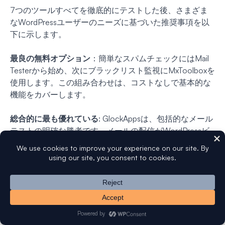
7つのツールすべてを徹底的にテストした後、さまざま
なWordPressユーザーのニーズに基づいた推奨事項を以
下に示します。
最良の無料オプション
：簡単なスパムチェックにはMail
Testerから始め、次にブラックリスト監視にMxToolboxを
使用します。この組み合わせは、コストなしで基本的な
機能をカバーします。
総合的に最も優れている
: GlockAppsは、包括的なメール
テストの明確な勝者です。メールの配信がWordPressビ
ジネスにとって重要であれば、その投資はすぐに元が取
れます。
開発者に最適
：MailtrapはWordPress開発ワークフローに
最適です。サンドボックス環境で安全にメールをテスト
できる機能は非常に価値があります。