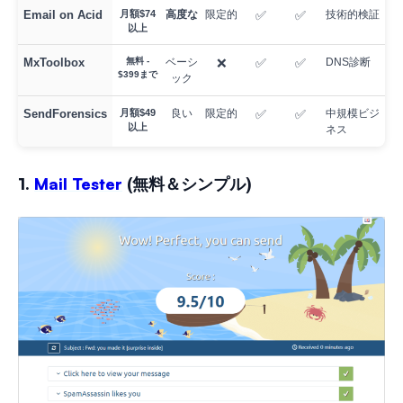
Email on Acid
月額$74
高度な
限定的
✅
✅
技術的検証
以上
MxToolbox
無料 -
ベーシ
❌
✅
✅
DNS診断
$399まで
ック
SendForensics
月額$49
良い
限定的
✅
✅
中規模ビジ
以上
ネス
1.
Mail Tester
(無料＆シンプル)