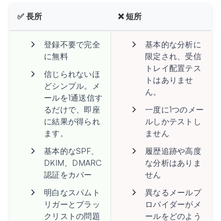
✅ 長所
❌ 短所
登録不要で完全
基本的な分析に
に無料
限定され、受信
トレイ配置テス
信じられないほ
トはありませ
どシンプル。メ
ん。
ールを1通送信す
るだけで、即座
一度に1つのメー
に結果が得られ
ルしかテストし
ます。
ません
基本的なSPF、
履歴追跡や高度
DKIM、DMARC
な分析はありま
認証をカバー
せん
明白なスパムト
異なるメールプ
リガーとブラッ
ロバイダーがメ
クリストの問題
ールをどのよう