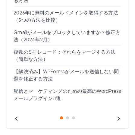
る方法
由（
2026年に無料のメールドメインを取得する方法
Gm
（5つの方法を比較）
る方
Gmailがメールをブロックしていますか？修正方
Wo
法（2024年2月）
れな
複数のSPFレコード：それらをマージする方法
Gm
（簡単な方法）
い」
【解決済み】WPFormsがメールを送信しない問
題を修正する方法
配信とマーケティングのための最高のWordPress
メールプラグイン11選