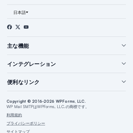
私たちについて
ブログ
お問い合わせ
プレス
アフィリエイト
FTC開示
主な機能
ホワイトグローブ設定
WordPressメールサマリー
インテグレーション
WordPressメールログ
通知の管理
バックアップ接続
開封＆クリック追跡
SendLayerインテグレーション
便利なリンク
メール障害アラート
スマートルーティング
Brevoインテグレーション
WordPressメールレポート
SMTP.comインテグレーション
サポート
ブログを始める
Amazon SESインテグレーション
Copyright © 2016-2026 WPForms, LLC.
ドキュメント
ウェブサイトを作成する
WP Mail SMTPはWPForms, LLC.の商標です。
Google/Gmailインテグレーション
プランと料金
WordPressガイド
利用規約
Mailgunインテグレーション
WordPressホスティング
プライバシーポリシー
Microsoft 365インテグレーション
サイトマップ