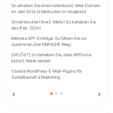
So erhalten Sie eine kostenlose E-Mail-Domain
So s
im Jahr 2026 (5 Methoden im Vergleich)
Gmai
Gmail blockiert Ihre E-Mails? So beheben Sie
So b
das (Feb. 2024)
zur 
Mehrere SPF-Einträge: So führen Sie sie
So b
zusammen (Der EINFACHE Weg)
vors
[GELÖST] So beheben Sie, dass WPForms
keine E-Mails sendet
11 beste WordPress-E-Mail-Plugins für
Zustellbarkeit & Marketing