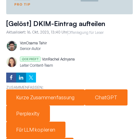
[Gelöst] DKIM-Eintrag aufteilen
Aktualisiert:
16. Okt. 2023, 13:40 Uhr
Offenlegung für Leser
Von
Osama Tahir
Senior-Autor
Von
Rachel Adnyana
GEPRÜFT
Leiter Content-Team
ZUSAMMENFASSEN:
Kurze Zusammenfassung
ChatGPT
Perplexity
Für LLM kopieren