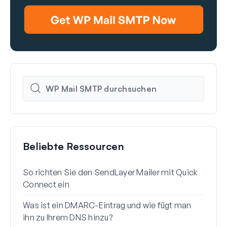
Beliebte Ressourcen
So richten Sie den SendLayer Mailer mit Quick
So r
Connect ein
mit 
Was ist ein DMARC-Eintrag und wie fügt man
Waru
ihn zu Ihrem DNS hinzu?
(+ S