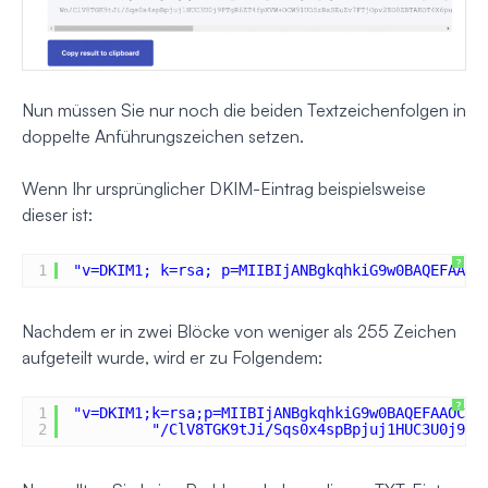
Nun müssen Sie nur noch die beiden Textzeichenfolgen in
doppelte Anführungszeichen setzen.
Wenn Ihr ursprünglicher DKIM-Eintrag beispielsweise
dieser ist:
?
1
"v=DKIM1; k=rsa; p=MIIBIjANBgkqhkiG9w0BAQEFAAOC
Nachdem er in zwei Blöcke von weniger als 255 Zeichen
aufgeteilt wurde, wird er zu Folgendem:
?
1
"v=DKIM1;k=rsa;p=MIIBIjANBgkqhkiG9w0BAQEFAAOCAQ
2
"/ClV8TGK9tJi/Sqs0x4spBpjuj1HUC3U0j9PT