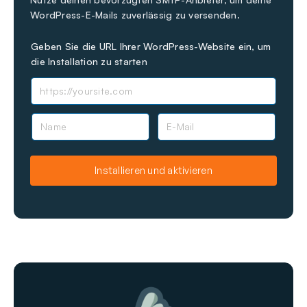
WordPress-E-Mails zuverlässig zu versenden.
Geben Sie die URL Ihrer WordPress-Website ein, um
die Installation zu starten
N
E
a
-
m
M
e
a
Installieren und aktivieren
i
l