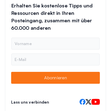
Erhalten Sie kostenlose Tipps und
Ressourcen direkt in Ihren
Posteingang, zusammen mit über
60.000 anderen
N
a
m
e
E
-
M
a
i
Abonnieren
l
Lass uns verbinden