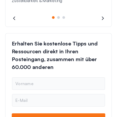
Zustellbarkeit & Marketing
Erhalten Sie kostenlose Tipps und
Ressourcen direkt in Ihren
Posteingang, zusammen mit über
60.000 anderen
N
a
m
e
E
-
M
a
i