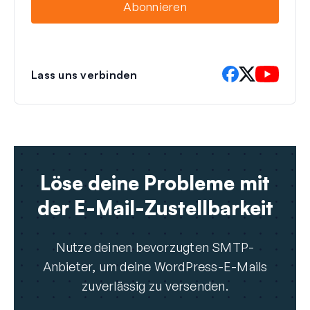
Abonnieren
l
Lass uns verbinden
Löse deine Probleme mit
der E-Mail-Zustellbarkeit
Nutze deinen bevorzugten SMTP-
Anbieter, um deine WordPress-E-Mails
zuverlässig zu versenden.