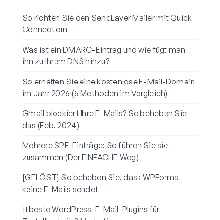
So richten Sie den SendLayer Mailer mit Quick
So r
Connect ein
mit 
Was ist ein DMARC-Eintrag und wie fügt man
Waru
ihn zu Ihrem DNS hinzu?
(+ S
So erhalten Sie eine kostenlose E-Mail-Domain
So s
im Jahr 2026 (5 Methoden im Vergleich)
Gmai
Gmail blockiert Ihre E-Mails? So beheben Sie
So b
das (Feb. 2024)
zur 
Mehrere SPF-Einträge: So führen Sie sie
So b
zusammen (Der EINFACHE Weg)
vors
[GELÖST] So beheben Sie, dass WPForms
keine E-Mails sendet
11 beste WordPress-E-Mail-Plugins für