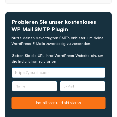
Probieren Sie unser kostenloses
WP Mail SMTP Plugin
Nutze deinen bevorzugten SMTP-Anbieter, um deine
WordPress-E-Mails zuverlässig zu versenden.
Geben Sie die URL Ihrer WordPress-Website ein, um
die Installation zu starten
N
E
a
-
m
M
e
a
Installieren und aktivieren
i
l