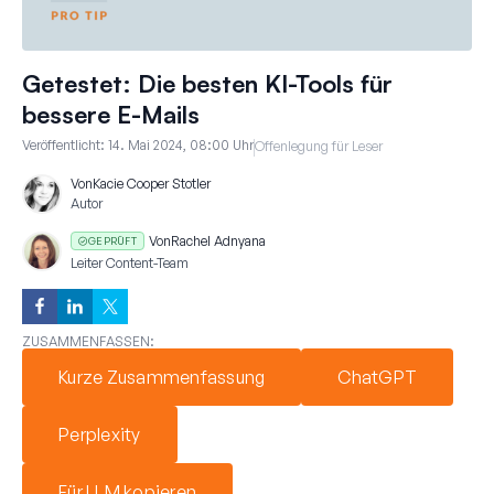
Getestet: Die besten KI-Tools für
bessere E-Mails
Veröffentlicht:
14. Mai 2024, 08:00 Uhr
Offenlegung für Leser
Von
Kacie Cooper Stotler
Autor
Von
Rachel Adnyana
GEPRÜFT
Leiter Content-Team
ZUSAMMENFASSEN:
Kurze Zusammenfassung
ChatGPT
Perplexity
Für LLM kopieren