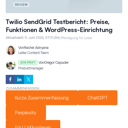
Twilio SendGrid Testbericht: Preise,
Funktionen & WordPress-Einrichtung
Aktualisiert:
9. Juni 2026, 07:11 Uhr
Offenlegung für Leser
Von
Rachel Adnyana
Leiter Content-Team
Von
Gregor Capuder
GEPRÜFT
Produktmanager
ZUSAMMENFASSEN:
Kurze Zusammenfassung
ChatGPT
Perplexity
Für LLM kopieren