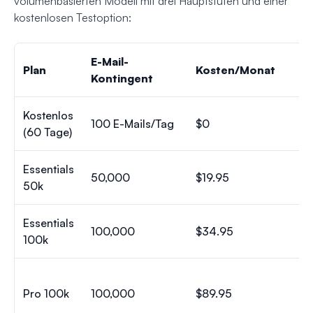
volumenbasierten Modell mit drei Hauptstufen und einer
kostenlosen Testoption:
E-Mail-
Plan
Kosten/Monat
P
Kontingent
Kostenlos
100 E-Mails/Tag
$0
3 
(60 Tage)
Essentials
50,000
$19.95
7 
50k
Essentials
100,000
$34.95
7 
100k
Pro 100k
100,000
$89.95
30