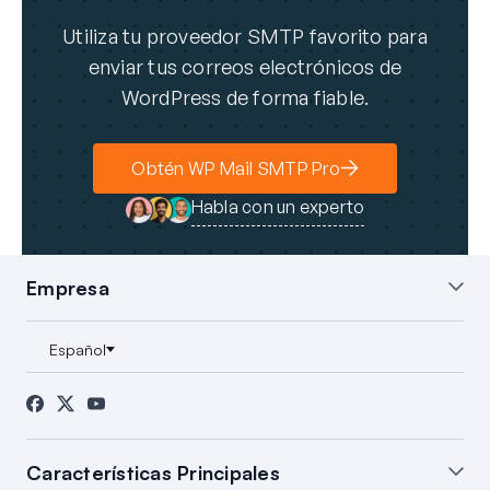
Utiliza tu proveedor SMTP favorito para
enviar tus correos electrónicos de
WordPress de forma fiable.
Obtén WP Mail SMTP Pro
Habla con un experto
Empresa
Sobre nosotros
Blog
Contacto
Prensa
Afiliados
Divulgación FTC
Características Principales