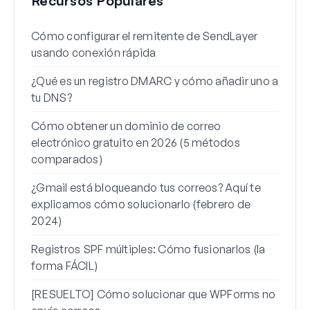
Recursos Populares
Cómo configurar el remitente de SendLayer
Cómo
usando conexión rápida
Word
¿Qué es un registro DMARC y cómo añadir uno a
Por 
tu DNS?
cómo
Cómo obtener un dominio de correo
Cómo
electrónico gratuito en 2026 (5 métodos
alia
comparados)
Cómo
¿Gmail está bloqueando tus correos? Aquí te
corr
explicamos cómo solucionarlo (febrero de
Cómo
2024)
mens
Registros SPF múltiples: Cómo fusionarlos (la
forma FÁCIL)
[RESUELTO] Cómo solucionar que WPForms no