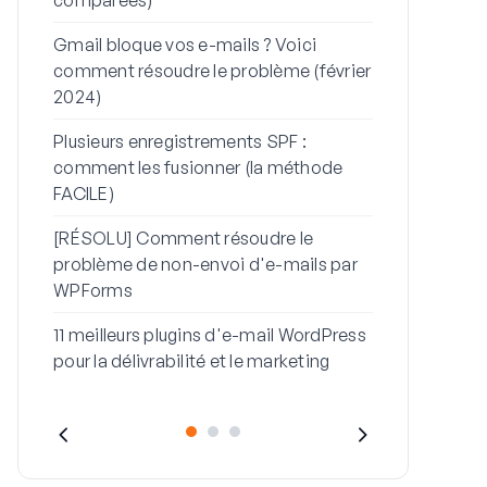
Comment rés
Gmail bloque vos e-mails ? Voici
non-envoi de 
comment résoudre le problème (février
de mot de p
2024)
Comment réso
Plusieurs enregistrements SPF :
avec ce mes
comment les fusionner (la méthode
FACILE)
[RÉSOLU] Comment résoudre le
problème de non-envoi d'e-mails par
WPForms
11 meilleurs plugins d'e-mail WordPress
pour la délivrabilité et le marketing