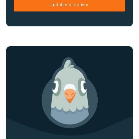
a
Installer et activer
i
l