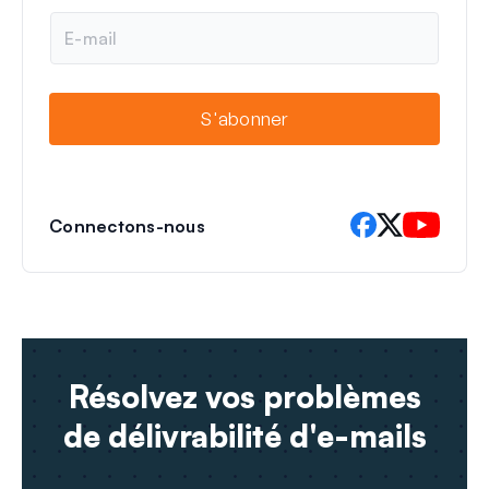
E
-
m
a
i
S'abonner
l
Connectons-nous
Résolvez vos problèmes
de délivrabilité d'e-mails