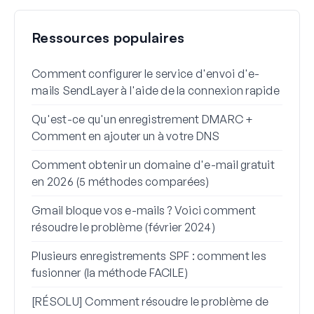
Ressources populaires
Comment configurer le service d'envoi d'e-
Comm
mails SendLayer à l'aide de la connexion rapide
Word
Qu'est-ce qu'un enregistrement DMARC +
Pour
Comment en ajouter un à votre DNS
spam
Comment obtenir un domaine d'e-mail gratuit
Comm
en 2026 (5 méthodes comparées)
depu
Gmail bloque vos e-mails ? Voici comment
Comm
résoudre le problème (février 2024)
de l
Wor
Plusieurs enregistrements SPF : comment les
fusionner (la méthode FACILE)
Comm
mess
[RÉSOLU] Comment résoudre le problème de