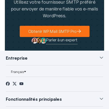
Utilisez votre fournisseur SMTP préféré
pour envoyer de manière fiable vos e-mails
WordPress.
Obtenir WP Mail SMTP Pro
Parler à un expert
Entreprise
À propos de nous
Blog
Contact
Presse
Affiliés
Divulgation FTC
Fonctionnalités principales
Configuration clé en main
Résumé des e-mails