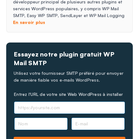
développeur principal de plusieurs autres plugins et
services WordPress populaires, y compris WP Mail
SMTP, Easy WP SMTP, SendLayer et WP Mail Logging
En savoir plus
Essayez notre plugin gratuit WP
Mail SMTP
Utilisez votre fournisseur SMTP préféré pour envoyer
de manière fiable vos e-mails WordPress.
Entrez l'URL de votre site Web WordPress à installer
N
E
o
-
m
m