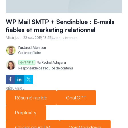
WP Mail SMTP + Sendinblue : E-mails
fiables et marketing relationnel
Mis à jour :
23 oct. 2019, 13:57
Avis aux lecteurs
Par
Jared Atchison
Co-propriétaire
Par
Rachel Adnyana
VÉRIFIÉ
Responsable de l'équipe de contenu
RÉSUMER :
Résumé rapide
ChatGPT
Perplexity
Copier pour LLM
Voir Markdown