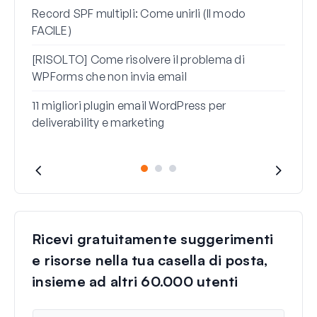
non 
Record SPF multipli: Come unirli (Il modo
FACILE)
Come
ques
[RISOLTO] Come risolvere il problema di
WPForms che non invia email
11 migliori plugin email WordPress per
deliverability e marketing
Ricevi gratuitamente suggerimenti
e risorse nella tua casella di posta,
insieme ad altri 60.000 utenti
N