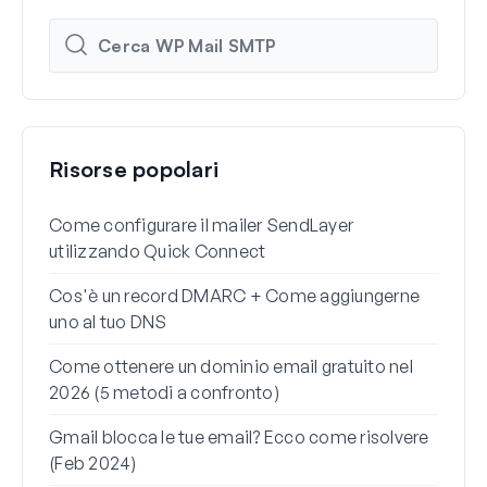
Risorse popolari
Come configurare il mailer SendLayer
Come
utilizzando Quick Connect
di W
Cos'è un record DMARC + Come aggiungerne
Perc
uno al tuo DNS
spam
Come ottenere un dominio email gratuito nel
Come
2026 (5 metodi a confronto)
Gma
Gmail blocca le tue email? Ecco come risolvere
Come
(Feb 2024)
reim