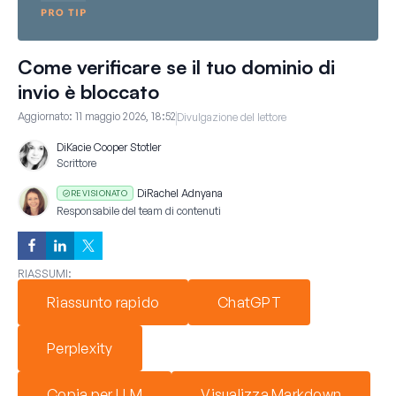
Come verificare se il tuo dominio di
invio è bloccato
Aggiornato:
11 maggio 2026, 18:52
Divulgazione del lettore
Di
Kacie Cooper Stotler
Scrittore
Di
Rachel Adnyana
REVISIONATO
Responsabile del team di contenuti
RIASSUMI:
Riassunto rapido
ChatGPT
Perplexity
Copia per LLM
Visualizza Markdown