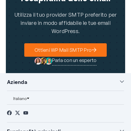
Utilizza il tuo provider SMTP preferito per
inviare in modo affidabile le tue email
WordPress.
Ottieni WP Mail SMTP Pro
Parla con un esperto
Azienda
Chi siamo
Blog
Contatti
Stampa
Affiliati
Divulgazione FTC