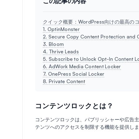
この記事の内容
クイック概要：WordPress向けの最高
1. OptinMonster
2. Secure Copy Content Protection and 
3. Bloom
4. Thrive Leads
5. Subscribe to Unlock Opt-In Content Lo
6. AdWork Media Content Locker
7. OnePress Social Locker
8. Private Content
コンテンツロックとは？
コンテンツロックは、パブリッシャーや広告
テンツへのアクセスを制限する機能を提供し