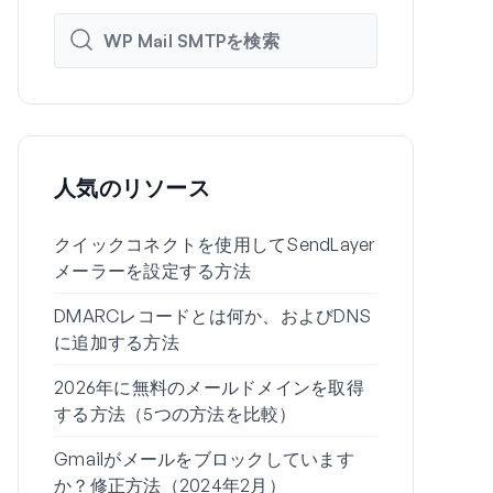
人気のリソース
クイックコネクトを使用してSendLayer
WP Mail 
メーラーを設定する方法
SMTP設定
DMARCレコードとは何か、およびDNS
WordPre
に追加する方法
される理由
2026年に無料のメールドメインを取得
Gmailエイ
する方法（5つの方法を比較）
を送信する
Gmailがメールをブロックしています
WordPre
か？修正方法（2024年2月）
が送信され