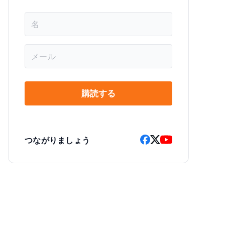
名
前
*
メ
ー
ル
*
購読する
つながりましょう