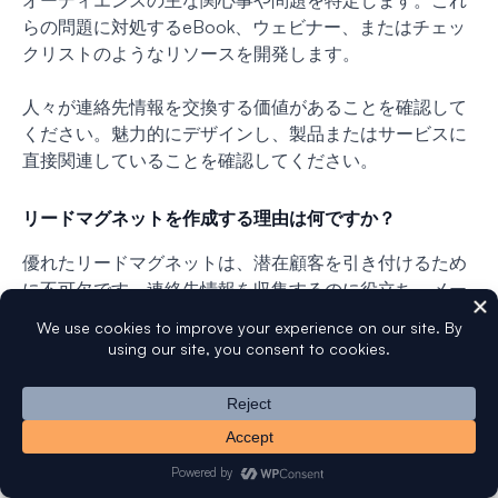
オーディエンスの主な関心事や問題を特定します。これ
らの問題に対処するeBook、ウェビナー、またはチェッ
クリストのようなリソースを開発します。
人々が連絡先情報を交換する価値があることを確認して
ください。魅力的にデザインし、製品またはサービスに
直接関連していることを確認してください。
リードマグネットを作成する理由は何ですか？
優れたリードマグネットは、潜在顧客を引き付けるため
に不可欠です。連絡先情報を収集するのに役立ち、メー
ルマーケティングのためのメーリングリストを構築でき
るようにします。
このリストは、リードを育成し、価値あるコンテンツを
提供し、購入に至るまでのセールスファネルを通じてそ
れらを導くために重要です。