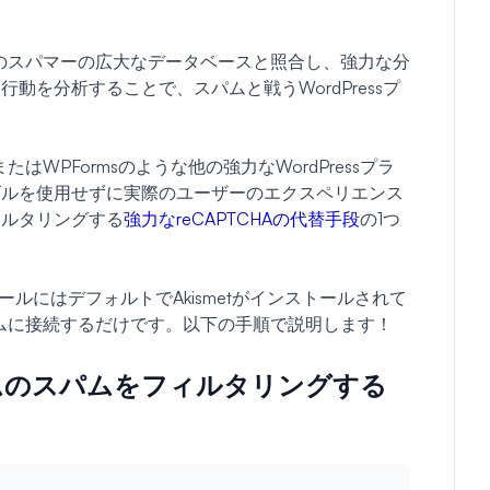
既知のスパマーの広大なデータベースと照合し、強力な分
動を分析することで、スパムと戦うWordPressプ
たはWPFormsのような他の強力なWordPressプラ
ズルを使用せずに実際のユーザーのエクスペリエンス
ィルタリングする
強力なreCAPTCHAの代替手段
の1つ
トールにはデフォルトでAkismetがインストールされて
ォームに接続するだけです。以下の手順で説明します！
ームのスパムをフィルタリングする