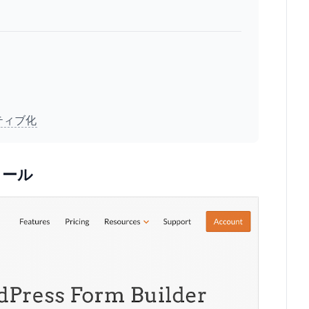
ティブ化
トール