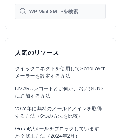
人気のリソース
クイックコネクトを使用してSendLayer
WP Mail 
メーラーを設定する方法
SMTP設定
DMARCレコードとは何か、およびDNS
WordPre
に追加する方法
される理由
2026年に無料のメールドメインを取得
Gmailエイ
する方法（5つの方法を比較）
を送信する
Gmailがメールをブロックしています
WordPre
か？修正方法（2024年2月）
が送信され