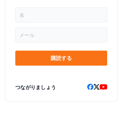
名
前
*
メ
ー
ル
*
購読する
つながりましょう