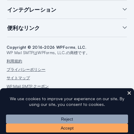
ホワイトグローブ設定
WordPressメールサマリー
インテグレーション
WordPressメールログ
通知の管理
バックアップ接続
開封＆クリック追跡
SendLayerインテグレーション
便利なリンク
メール障害アラート
スマートルーティング
Brevoインテグレーション
WordPressメールレポート
SMTP.comインテグレーション
サポート
ブログを始める
Amazon SESインテグレーション
Copyright © 2016-2026 WPForms, LLC.
ドキュメント
ウェブサイトを作成する
WP Mail SMTPはWPForms, LLC.の商標です。
Google/Gmailインテグレーション
プランと料金
WordPressガイド
利用規約
Mailgunインテグレーション
WordPressホスティング
プライバシーポリシー
Microsoft 365インテグレーション
サイトマップ
Outlook.comインテグレーション
WP Mail SMTP クーポン
Postmarkインテグレーション
Sendgrid連携
SparkPost連携
WordPress®の商標はWordPress Foundationの知的財産です。このウェブサ
Zoho Mail連携
イトでのWordPress®の名前の使用は、識別目的のみであり、WordPress
マンドリル統合
Foundationによる承認を意味するものではありません。WP Mail SMTPは、
WordPress Foundationによって承認または所有されておらず、提携もして
統合の再送信