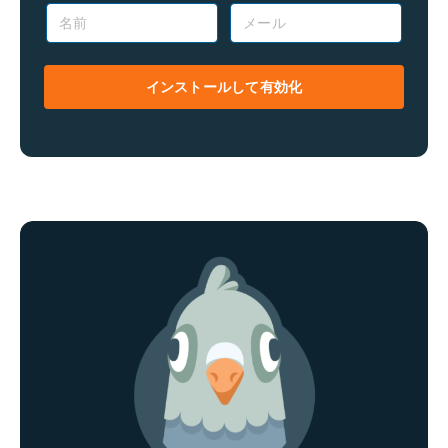
名
メ
前
ー
*
ル
*
インストールして有効化