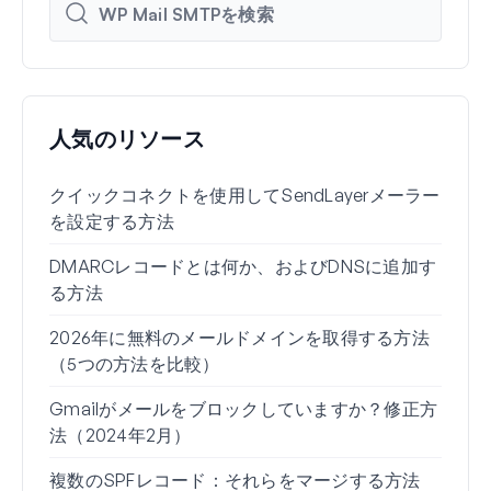
人気のリソース
クイックコネクトを使用してSendLayerメーラー
WP 
を設定する方法
定を
DMARCレコードとは何か、およびDNSに追加す
Wo
る方法
由（
2026年に無料のメールドメインを取得する方法
Gm
（5つの方法を比較）
る方
Gmailがメールをブロックしていますか？修正方
Wo
法（2024年2月）
れな
複数のSPFレコード：それらをマージする方法
Gm