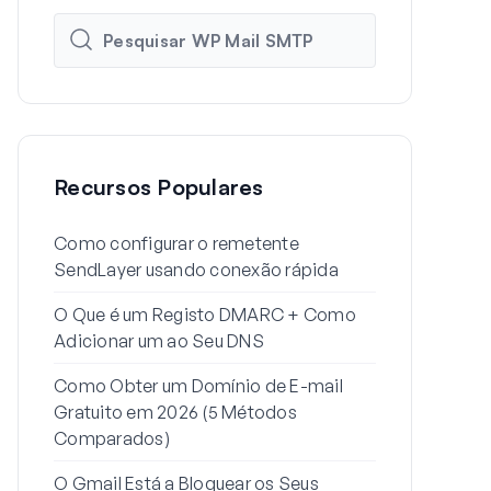
Recursos Populares
Como configurar o remetente
Como Config
SendLayer usando conexão rápida
do WordPres
O Que é um Registo DMARC + Como
Por Que os 
Adicionar um ao Seu DNS
Estão a Ir 
Resolver)
Como Obter um Domínio de E-mail
Gratuito em 2026 (5 Métodos
Como Enviar
Comparados)
Alias do Gma
O Gmail Está a Bloquear os Seus
Como Resolv