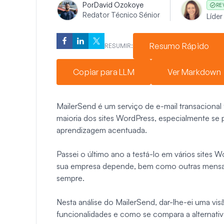
Por
David Ozokoye
RE
Redator Técnico Sénior
Líde
Resumo Rápido
RESUMIR:
Copiar para LLM
Ver Markdown
MailerSend é um serviço de e-mail transacional f
maioria dos sites WordPress, especialmente se
aprendizagem acentuada.
Passei o último ano a testá-lo em vários sites 
sua empresa depende, bem como outras mensag
sempre.
Nesta análise do MailerSend, dar-lhe-ei uma vi
funcionalidades e como se compara a alternati