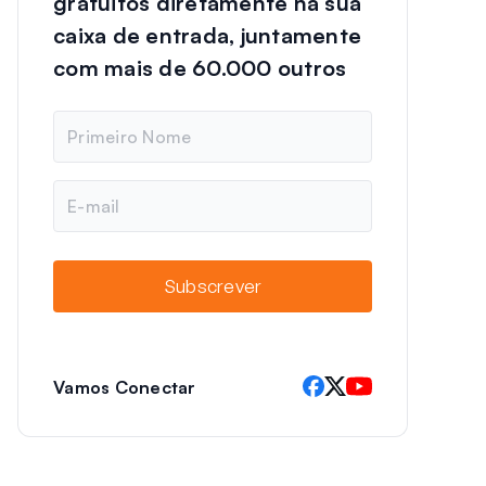
gratuitos diretamente na sua
caixa de entrada, juntamente
com mais de 60.000 outros
N
o
m
e
E
-
m
a
i
Subscrever
l
Vamos Conectar