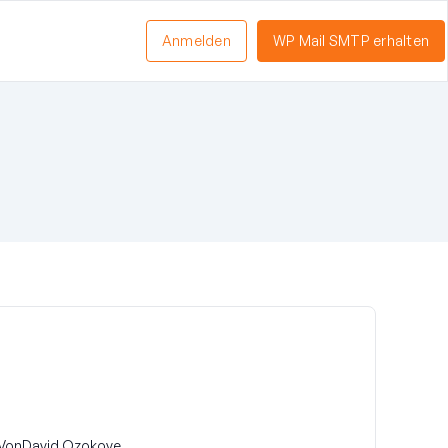
Anmelden
WP Mail SMTP erhalten
Von
David Ozokoye