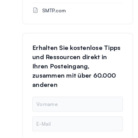
SMTP.com
Erhalten Sie kostenlose Tipps
und Ressourcen direkt in
Ihren Posteingang,
zusammen mit über 60.000
anderen
N
a
m
e
E
-
M
a