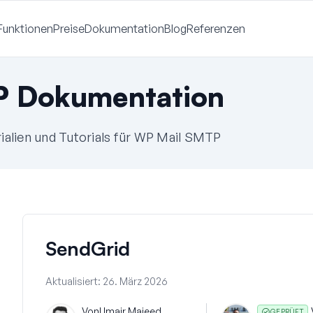
Funktionen
Preise
Dokumentation
Blog
Referenzen
P Dokumentation
alien und Tutorials für WP Mail SMTP
SendGrid
Aktualisiert:
26. März 2026
Von
Umair Majeed
GEPRÜFT