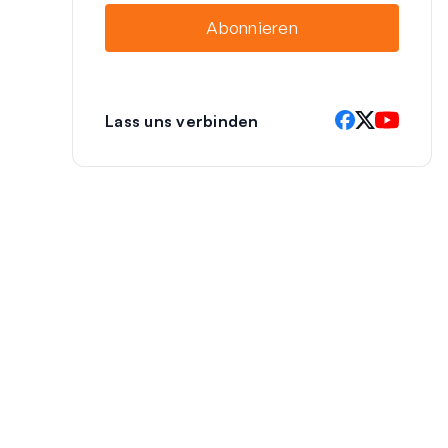
i
Abonnieren
l
Lass uns verbinden