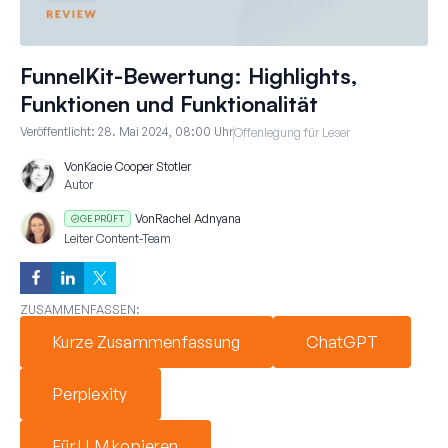
FunnelKit-Bewertung: Highlights,
Funktionen und Funktionalität
Veröffentlicht:
28. Mai 2024, 08:00 Uhr
Offenlegung für Leser
Von
Kacie Cooper Stotler
Autor
Von
Rachel Adnyana
GEPRÜFT
Leiter Content-Team
ZUSAMMENFASSEN:
Kurze Zusammenfassung
ChatGPT
Perplexity
Für LLM kopieren