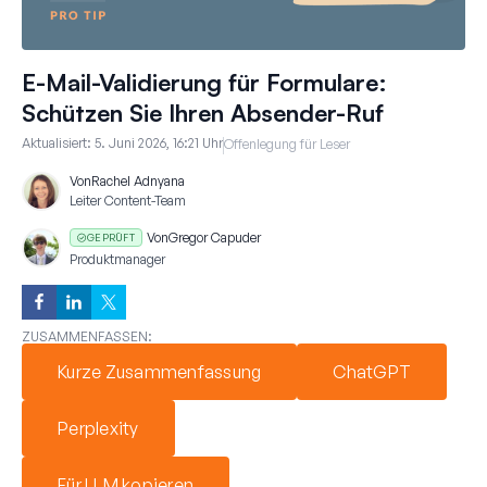
E-Mail-Validierung für Formulare:
Schützen Sie Ihren Absender-Ruf
Aktualisiert:
5. Juni 2026, 16:21 Uhr
Offenlegung für Leser
Von
Rachel Adnyana
Leiter Content-Team
Von
Gregor Capuder
GEPRÜFT
Produktmanager
ZUSAMMENFASSEN:
Kurze Zusammenfassung
ChatGPT
Perplexity
Für LLM kopieren