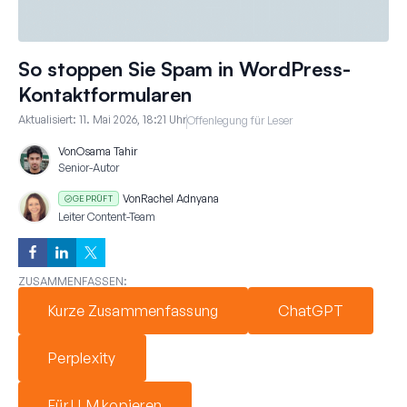
So stoppen Sie Spam in WordPress-
Kontaktformularen
Aktualisiert:
11. Mai 2026, 18:21 Uhr
Offenlegung für Leser
Von
Osama Tahir
Senior-Autor
Von
Rachel Adnyana
GEPRÜFT
Leiter Content-Team
ZUSAMMENFASSEN:
Kurze Zusammenfassung
ChatGPT
Perplexity
Für LLM kopieren