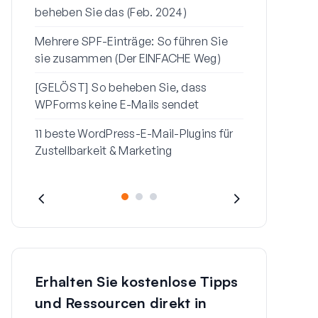
beheben Sie das (Feb. 2024)
sendet
Mehrere SPF-Einträge: So führen Sie
So beheben 
sie zusammen (Der EINFACHE Weg)
„Seien Sie v
Nachricht“ i
[GELÖST] So beheben Sie, dass
WPForms keine E-Mails sendet
11 beste WordPress-E-Mail-Plugins für
Zustellbarkeit & Marketing
Erhalten Sie kostenlose Tipps
und Ressourcen direkt in