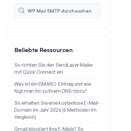
Beliebte Ressourcen
So richten Sie den SendLayer Mailer
So richten 
mit Quick Connect ein
Einstellunge
Was ist ein DMARC-Eintrag und wie
Warum Ihre 
fügt man ihn zu Ihrem DNS hinzu?
Spam landen
So erhalten Sie eine kostenlose E-Mail-
So senden S
Domain im Jahr 2026 (5 Methoden im
einem Gmail
Vergleich)
So beheben 
Gmail blockiert Ihre E-Mails? So
E-Mail zur 