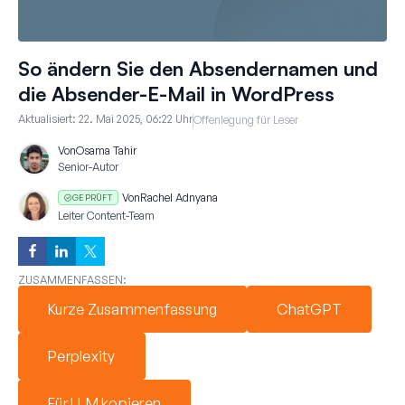
So ändern Sie den Absendernamen und
die Absender-E-Mail in WordPress
Aktualisiert:
22. Mai 2025, 06:22 Uhr
Offenlegung für Leser
Von
Osama Tahir
Senior-Autor
Von
Rachel Adnyana
GEPRÜFT
Leiter Content-Team
ZUSAMMENFASSEN:
Kurze Zusammenfassung
ChatGPT
Perplexity
Für LLM kopieren