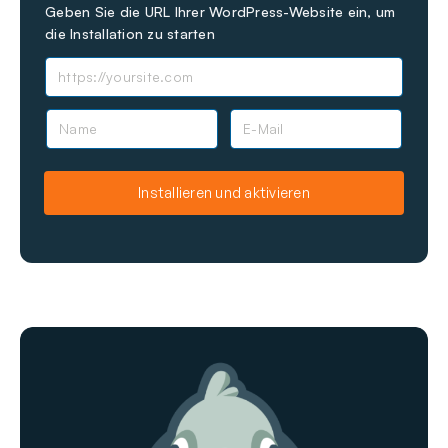
Geben Sie die URL Ihrer WordPress-Website ein, um
die Installation zu starten
N
E
a
-
m
M
e
a
Installieren und aktivieren
i
l