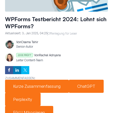
WPForms Testbericht 2024: Lohnt sich
WPForms?
Aktualisiert:
3. Jan 2025, 04:25
Offenlegung für Leser
Von
Osama Tahir
Senior-Autor
Von
Rachel Adnyana
GEPRÜFT
Leiter Content-Team
ZUSAMMENFASSEN:
Kurze Zusammenfassung
ChatGPT
Perplexity
Für LLM kopieren