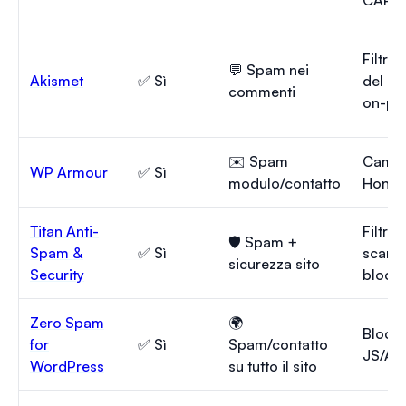
Filtro
💬 Spam nei
Akismet
✅ Sì
del c
commenti
on-pa
✉️ Spam
Campo
WP Armour
✅ Sì
modulo/contatto
Honey
Titan Anti-
Filtro
🛡️ Spam +
Spam &
✅ Sì
scans
sicurezza sito
Security
blocco
Zero Spam
🌍
Blocco
for
✅ Sì
Spam/contatto
JS/AI
WordPress
su tutto il sito