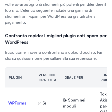
volte avrai bisogno di strumenti più potenti per difendere il
tuo sito. L'elenco seguente include una gamma di
strumenti anti-spam per WordPress sia gratuiti che a
pagamento.
Confronto rapido: I migliori plugin anti-spam per
WordPress
Ecco come i nove si confrontano a colpo d'occhio. Fai
clic su qualsiasi nome per saltare alla sua recensione.
VERSIONE
FUNZI
PLUGIN
IDEALE PER
GRATUITA
PRINC
Token 
📝 Spam nei
Akisme
WPForms
✅ Sì
moduli
parole
CAPT