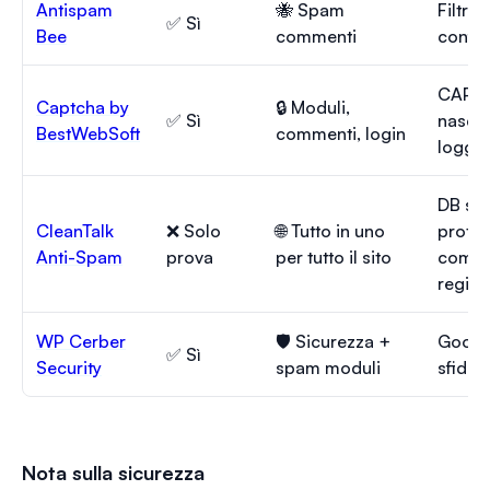
Antispam
🐝 Spam
Filtro
✅ Sì
Bee
commenti
confr
CAPTC
Captcha by
🔒 Moduli,
✅ Sì
nascon
BestWebSoft
commenti, login
loggat
DB sp
CleanTalk
❌ Solo
🌐 Tutto in uno
protez
Anti-Spam
prova
per tutto il sito
comme
regist
WP Cerber
🛡️ Sicurezza +
Googl
✅ Sì
Security
spam moduli
sfida i
Nota sulla sicurezza