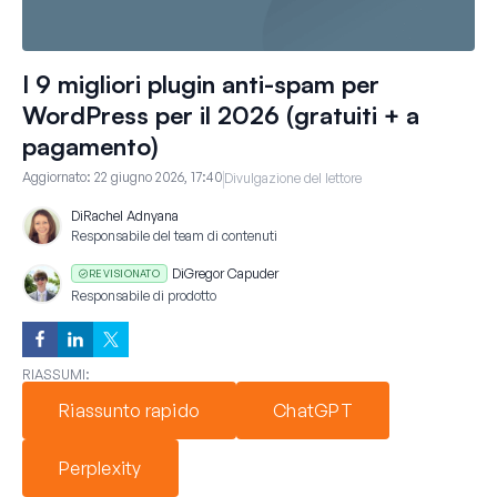
I 9 migliori plugin anti-spam per
WordPress per il 2026 (gratuiti + a
pagamento)
Aggiornato:
22 giugno 2026, 17:40
Divulgazione del lettore
Di
Rachel Adnyana
Responsabile del team di contenuti
Di
Gregor Capuder
REVISIONATO
Responsabile di prodotto
RIASSUMI:
Riassunto rapido
ChatGPT
Perplexity