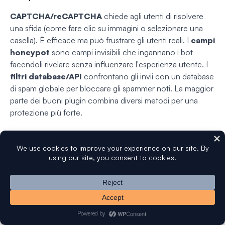
CAPTCHA/reCAPTCHA
chiede agli utenti di risolvere
una sfida (come fare clic su immagini o selezionare una
casella). È efficace ma può frustrare gli utenti reali. I
campi
honeypot
sono campi invisibili che ingannano i bot
facendoli rivelare senza influenzare l'esperienza utente. I
filtri database/API
confrontano gli invii con un database
di spam globale per bloccare gli spammer noti. La maggior
parte dei buoni plugin combina diversi metodi per una
protezione più forte.
I plugin anti-spam rallentano il mio sito?
La maggior parte dei moderni plugin anti-spam sono
leggeri e non influenzeranno in modo evidente la velocità
del sito. Alcuni plugin premium elaborano persino il
filtraggio nel cloud, riducendo il carico sul tuo server. Per
evitare rallentamenti, attieniti a plugin affidabili e
attivamente mantenuti.