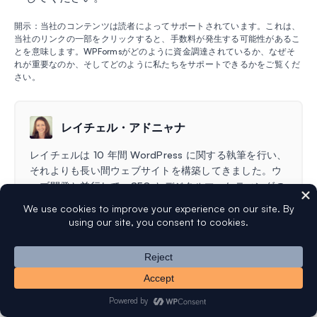
開示：当社のコンテンツは読者によってサポートされています。これは、
当社のリンクの一部をクリックすると、手数料が発生する可能性があるこ
とを意味します。WPFormsがどのように資金調達されているか、なぜそ
れが重要なのか、そしてどのように私たちをサポートできるかをご覧くだ
さい。
レイチェル・アドニャナ
レイチェルは 10 年間 WordPress に関する執筆を行い、
それよりも長い間ウェブサイトを構築してきました。ウ
ェブ開発と並行して、SEO とデジタルマーケティングの
芸術と科学に魅了されています。
もっと詳しく
無料のWP Mail SMTPプラグインをお
試しください