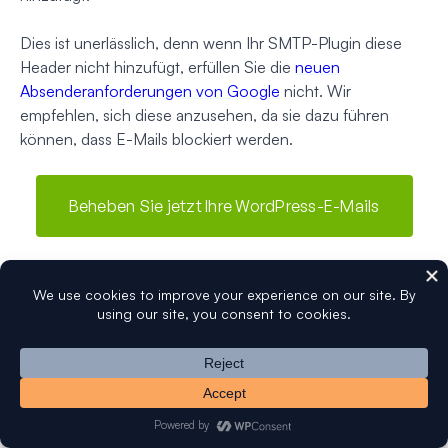
Dies ist unerlässlich, denn wenn Ihr SMTP-Plugin diese
Header nicht hinzufügt, erfüllen Sie die
neuen
Absenderanforderungen von Google
nicht. Wir
empfehlen, sich diese anzusehen, da sie dazu führen
können, dass E-Mails blockiert werden.
Beheben Sie jetzt Ihre WordPress-E-Mails
Bereit, Ihre E-Mails zu reparieren?
Fangen Sie noch heute
an
mit dem besten WordPress SMTP-Plugin. Wenn Sie
keine Zeit haben, Ihre E-Mails zu reparieren, können Sie
gegen Aufpreis eine vollständige White Glove Setup-
Unterstützung erhalten, und für alle kostenpflichtigen
Tarife gilt eine 14-tägige Geld-zurück-Garantie.
Wenn dieser Artikel Ihnen geholfen hat, folgen Sie uns