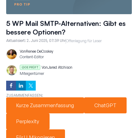
5 WP Mail SMTP-Alternativen: Gibt es
bessere Optionen?
Aktualisiert:
2. Juni 2025, 07:39 Uhr
Offenlegung für Leser
Von
Renee DeCoskey
Content-Editor
Von
Jared Atchison
GEPRÜFT
Miteigentümer
ZUSAMMENFASSEN:
Kurze Zusammenfassung
ChatGPT
Perplexity
Für LLM kopieren