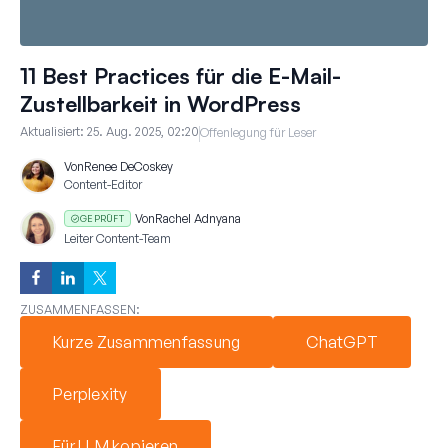
11 Best Practices für die E-Mail-
Zustellbarkeit in WordPress
Aktualisiert:
25. Aug. 2025, 02:20
Offenlegung für Leser
Von
Renee DeCoskey
Content-Editor
Von
Rachel Adnyana
GEPRÜFT
Leiter Content-Team
ZUSAMMENFASSEN:
Kurze Zusammenfassung
ChatGPT
Perplexity
Für LLM kopieren