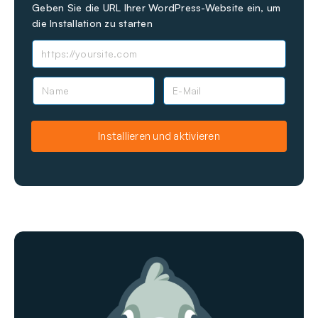
Geben Sie die URL Ihrer WordPress-Website ein, um
die Installation zu starten
N
E
a
-
m
M
e
a
Installieren und aktivieren
i
l