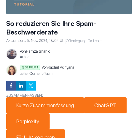
So reduzieren Sie Ihre Spam-
Beschwerderate
Aktualisiert:
5. Nov. 2024, 18:04 Uhr
Offenlegung für Leser
Von
Hamza Shahid
Autor
Von
Rachel Adnyana
GEPRÜFT
Leiter Content-Team
ZUSAMMENFASSEN:
Kurze Zusammenfassung
ChatGPT
Perplexity
Für LLM kopieren