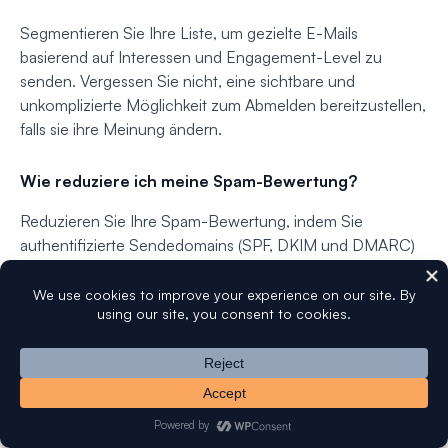
Segmentieren Sie Ihre Liste, um gezielte E-Mails
basierend auf Interessen und Engagement-Level zu
senden. Vergessen Sie nicht, eine sichtbare und
unkomplizierte Möglichkeit zum Abmelden bereitzustellen,
falls sie ihre Meinung ändern.
Wie reduziere ich meine Spam-Bewertung?
Reduzieren Sie Ihre Spam-Bewertung, indem Sie
authentifizierte Sendedomains (SPF, DKIM und DMARC)
verwenden, Spam-Triggerwörter in Ihren Betreffzeilen
vermeiden und sicherstellen, dass Ihre Inhalte wertvoll und
relevant sind.
Eine saubere Liste und das Senden von E-Mails nur an
engagierte Kontakte helfen ebenfalls, Beschwerden zu
reduzieren und die
Reputation Ihres Absenders
zu
verbessern.