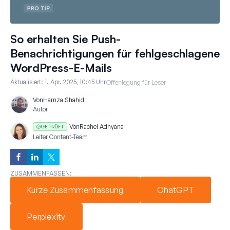
So erhalten Sie Push-
Benachrichtigungen für fehlgeschlagene
WordPress-E-Mails
Aktualisiert:
1. Apr. 2025, 10:45 Uhr
Offenlegung für Leser
Von
Hamza Shahid
Autor
Von
Rachel Adnyana
GEPRÜFT
Leiter Content-Team
ZUSAMMENFASSEN:
Kurze Zusammenfassung
ChatGPT
Perplexity