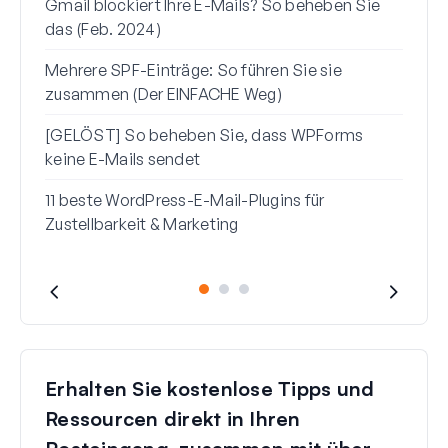
Gmail blockiert Ihre E-Mails? So beheben Sie
So b
das (Feb. 2024)
zur 
Mehrere SPF-Einträge: So führen Sie sie
So b
zusammen (Der EINFACHE Weg)
vors
[GELÖST] So beheben Sie, dass WPForms
keine E-Mails sendet
11 beste WordPress-E-Mail-Plugins für
Zustellbarkeit & Marketing
Erhalten Sie kostenlose Tipps und
Ressourcen direkt in Ihren