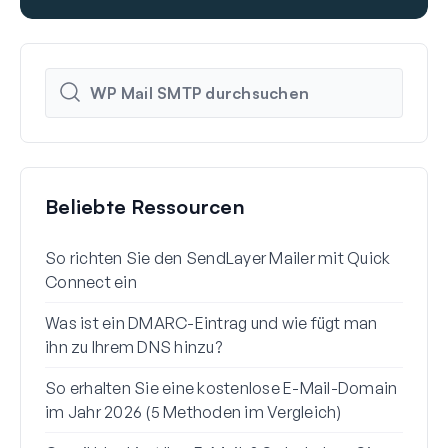
Beliebte Ressourcen
So richten Sie den SendLayer Mailer mit Quick
So r
Connect ein
mit 
Was ist ein DMARC-Eintrag und wie fügt man
Waru
ihn zu Ihrem DNS hinzu?
(+ S
So erhalten Sie eine kostenlose E-Mail-Domain
So s
im Jahr 2026 (5 Methoden im Vergleich)
Gmai