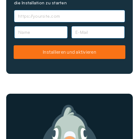
die Installation zu starten
N
E
a
-
m
M
e
a
Installieren und aktivieren
i
l