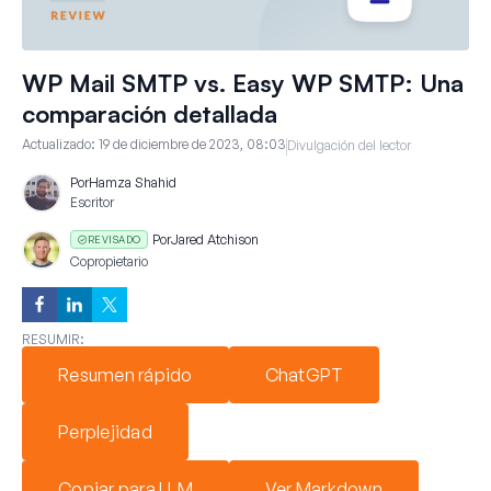
WP Mail SMTP vs. Easy WP SMTP: Una
comparación detallada
Actualizado:
19 de diciembre de 2023, 08:03
Divulgación del lector
Por
Hamza Shahid
Escritor
Por
Jared Atchison
REVISADO
Copropietario
RESUMIR:
Resumen rápido
ChatGPT
Perplejidad
Copiar para LLM
Ver Markdown