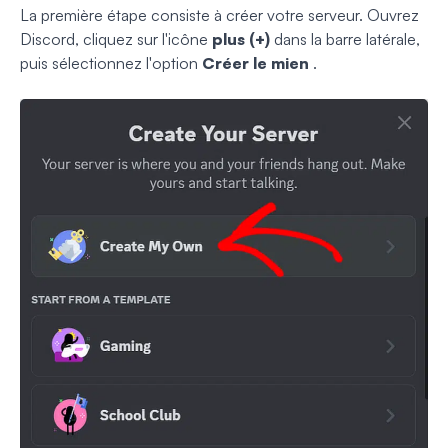
La première étape consiste à créer votre serveur.
Ouvrez
Discord, cliquez sur l'icône
plus (+)
dans la barre latérale
,
puis sélectionnez l'option
Créer le mien
.