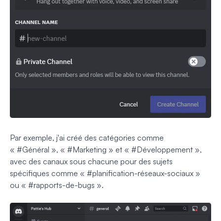
Par exemple, j'ai créé des catégories comme
« #Général », « #Marketing » et « #Développement »,
avec des canaux sous chacune pour des sujets
spécifiques comme « #planification-réseaux-sociaux »
ou « #rapports-de-bugs ».