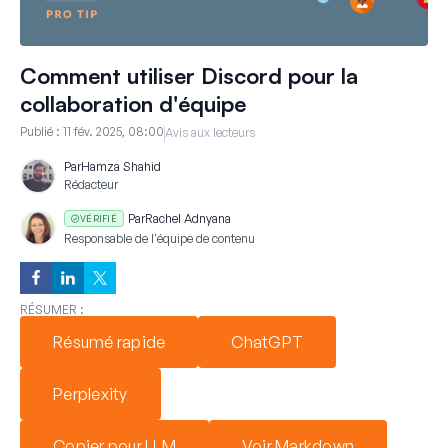
Comment utiliser Discord pour la
collaboration d'équipe
Publié :
11 fév. 2025, 08:00
Avis aux lecteurs
Par
Hamza Shahid
Rédacteur
Par
Rachel Adnyana
VÉRIFIÉ
Responsable de l'équipe de contenu
RÉSUMER :
Résumé rapide
ChatGPT
Perplexity
Copier pour LLM
Voir Markdown