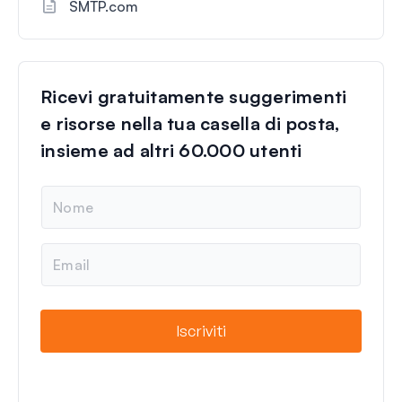
SMTP.com
Ricevi gratuitamente suggerimenti
e risorse nella tua casella di posta,
insieme ad altri 60.000 utenti
N
o
m
e
E
m
a
i
l
Iscriviti