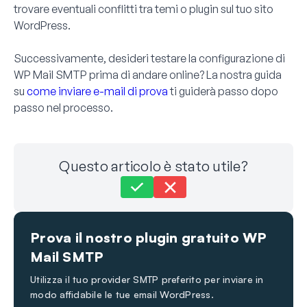
trovare eventuali conflitti tra temi o plugin sul tuo sito
WordPress.
Successivamente, desideri testare la configurazione di
WP Mail SMTP prima di andare online? La nostra guida
su
come inviare e-mail di prova
ti guiderà passo dopo
passo nel processo.
Questo articolo è stato utile?
Ancora bloccato?
Come possiamo aiutarti?
Prova il nostro plugin gratuito WP
Ultimo aggiornamento il 30 nov 2023
Mail SMTP
Utilizza il tuo provider SMTP preferito per inviare in
modo affidabile le tue email WordPress.