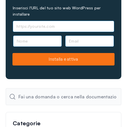
Inserisci l'URL del tuo sito web WordPress per
installare
N
E
o
m
m
a
e
i
Installa e attiva
l
Categorie