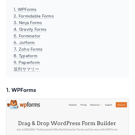
1. WPForms
2. Formidable Forms
3. Ninja Forms
4. Gravity Forms
5. Forminator
6. Jotform
7. Zoho Forms
8. Typeform
9. Paperform
並列サマリー
1. WPForms