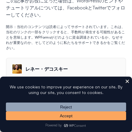
この記事がお役に立った場合は、WordPressのヒントや
チュートリアルについては、FacebookとTwitterでフォロ
ーしてください。
開示：当社のコンテンツは読者によってサポートされています。これは、
当社のリンクの一部をクリックすると、手数料が発生する可能性があるこ
とを意味します。WPFormsがどのように資金調達されているか、なぜそ
れが重要なのか、そしてどのように私たちをサポートできるかをご覧くだ
さい。
レネー・デコスキー
レネー・デコスキーは2001年からブログを書き、2007
年からWordPressを使用しています。WordPressプラグ
インについて書くときは、本を読んでくつろいだり、ロ
ータリーで楽しんだりしています。さらに詳しく
無料のWP Mail SMTPプラグインをお