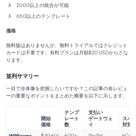
2000以上の統合が可能
650以上のテンプレート
価格
無料版はありませんが、無料トライアルではクレジット
カードは不要です。有料プランは月額$20 USDからとな
ります。
並列サマリー
一目で全体像を把握したいですか？この記事の各レビュ
ーの重要なポイントをまとめた概要を以下に示します。
テンプ
支払い
開始
レート
ゲートウェ
スパ
価格
数
イ
対策
WPForms
$49.60/
600+
PayPal
hCapt