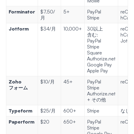
Mollie
Forminator
$7.50/
5+
PayPal
reCA
月
Stripe
hCapt
Jotform
$34/月
10,000+
30以上
reCA
含む:
hCapt
PayPal
JotC
Stripe
Square
Authorize.net
Google Pay
Apple Pay
Zoho
$10/月
45+
PayPal
reCA
フォーム
Stripe
Authorize.net
+ その他
Typeform
$25/月
600+
Stripe
なし
Paperform
$20
650+
PayPal
reCA
Stripe
Google Pay