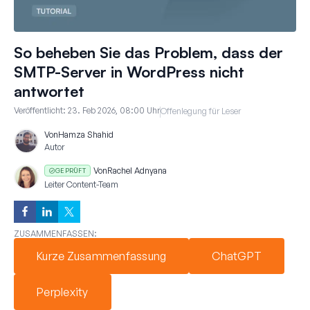
So beheben Sie das Problem, dass der
SMTP-Server in WordPress nicht
antwortet
Veröffentlicht:
23. Feb 2026, 08:00 Uhr
Offenlegung für Leser
Von
Hamza Shahid
Autor
Von
Rachel Adnyana
GEPRÜFT
Leiter Content-Team
ZUSAMMENFASSEN:
Kurze Zusammenfassung
ChatGPT
Perplexity