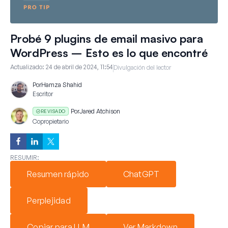
Probé 9 plugins de email masivo para
WordPress – Esto es lo que encontré
Actualizado:
24 de abril de 2024, 11:54
Divulgación del lector
Por
Hamza Shahid
Escritor
Por
Jared Atchison
REVISADO
Copropietario
RESUMIR:
Resumen rápido
ChatGPT
Perplejidad
Copiar para LLM
Ver Markdown