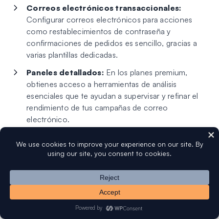
Correos electrónicos transaccionales:
Configurar correos electrónicos para acciones
como restablecimientos de contraseña y
confirmaciones de pedidos es sencillo, gracias a
varias plantillas dedicadas.
Paneles detallados:
En los planes premium,
obtienes acceso a herramientas de análisis
esenciales que te ayudan a supervisar y refinar el
rendimiento de tus campañas de correo
electrónico.
Opciones de integración:
La integración de
Brevo con WP Mail SMTP mejora la funcionalidad
con características como registros de correo
electrónico y seguimiento de aperturas y clics.
¿Cuánto cuesta Brevo?
Brevo es completamente gratuito para uso básico, lo que