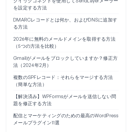
クイックコネクトを使用してSendLayerメーラー
WP 
を設定する方法
定を
DMARCレコードとは何か、およびDNSに追加す
Wo
る方法
由（
2026年に無料のメールドメインを取得する方法
Gm
（5つの方法を比較）
る方
Gmailがメールをブロックしていますか？修正方
Wo
法（2024年2月）
れな
複数のSPFレコード：それらをマージする方法
Gm
（簡単な方法）
い」
【解決済み】WPFormsがメールを送信しない問
題を修正する方法
配信とマーケティングのための最高のWordPress
メールプラグイン11選