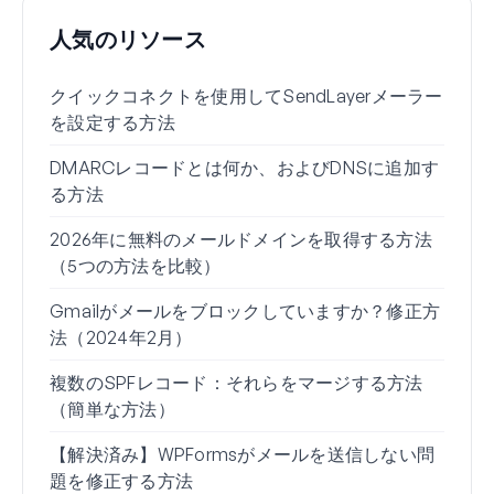
人気のリソース
クイックコネクトを使用してSendLayerメーラー
WP 
を設定する方法
定を
DMARCレコードとは何か、およびDNSに追加す
Wo
る方法
由（
2026年に無料のメールドメインを取得する方法
Gm
（5つの方法を比較）
る方
Gmailがメールをブロックしていますか？修正方
Wo
法（2024年2月）
れな
複数のSPFレコード：それらをマージする方法
Gm
（簡単な方法）
い」
【解決済み】WPFormsがメールを送信しない問
題を修正する方法