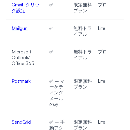
Gmail 1クリッ
✅
限定無料
プロ
ク設定
プラン
Mailgun
✅
無料トラ
Lite
イアル
Microsoft
✅
無料トラ
プロ
Outlook/
イアル
Office 365
Postmark
✅ – マ
限定無料
Lite
ーケテ
プラン
ィング
メール
のみ
SendGrid
✅ – 手
限定無料
Lite
動アク
プラン