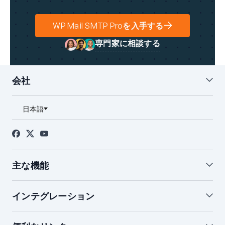
WP Mail SMTP Proを入手する
専門家に相談する
会社
私たちについて
ブログ
お問い合わせ
プレス
アフィリエイト
FTC開示
主な機能
ホワイトグローブ設定
WordPressメールサマリー
インテグレーション
WordPressメールログ
通知の管理
バックアップ接続
開封＆クリック追跡
SendLayerインテグレーション