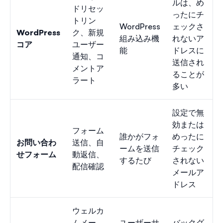
ルは、め
ドリセッ
ったにチ
トリン
WordPress
ェックさ
WordPress
ク、新規
組み込み機
れないア
コア
ユーザー
能
ドレスに
通知、コ
送信され
メントア
ることが
ラート
多い
設定で無
効または
フォーム
誰かがフォ
めったに
お問い合わ
送信、自
ームを送信
チェック
せフォーム
動返信、
するたび
されない
配信確認
メールア
ドレス
ウェルカ
ムメー
ユーザーサ
バックグ