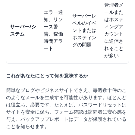
管理者メ
エラー通
ールまた
サーバーレ
知、リソ
はホステ
ベルのイベ
サーバー/シ
ース警
ィングア
ントまたは
ステム
告、稼働
カウント
ホスティン
時間アラ
に送信さ
グの問題
ート
れること
が多い
これがあなたにとって何を意味するか
簡単なブログやビジネスサイトでさえ、毎週数十件のこ
のようなメールを生成する可能性があります。ほとんど
は役立ち、必要です。たとえば、パスワードリセットは
サイトを安全に保ち、フォーム確認は訪問者に安心感を
与え、バックアップレポートはデータが保護されている
ことを知らせます。