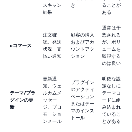
スキャン
き
ることが
結果
ある
通常は予
注文確
顧客の購入
想される
認、発送
およびアカ
が、ボリ
eコマース
状況、支
ウントアク
ュームを
払い通知
ション
監視する
のは良い
更新通
明確な設
プラグイン
知、ウェ
定なしに
のアクティ
テーマ/プラ
ルカムメ
テーマコ
ベーション
グインの更
ッセー
ードに組
またはテー
新
ジ、プロ
み込まれ
マのインス
モーショ
ているこ
トール
ンメール
とがある