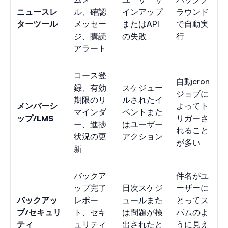
ニュースレ
ル、確認
インアップ
ラウンド
ターツール
メッセー
またはAPI
で自動実
ジ、購読
の失敗
行
アラート
コース登
自動cron
録、有効
スケジュー
ジョブに
期限のリ
ルされたイ
メンバーシ
よってト
マインダ
ベントまた
ップ/LMS
リガーさ
ー、進捗
はユーザー
れること
状況の更
アクション
が多い
新
バックア
件名がユ
ップ完了
日次スケジ
ーザーに
バックアッ
レポー
ュールまた
とってス
プ/セキュリ
ト、セキ
は問題が検
パムのよ
ティ
ュリティ
出されたと
うに見え