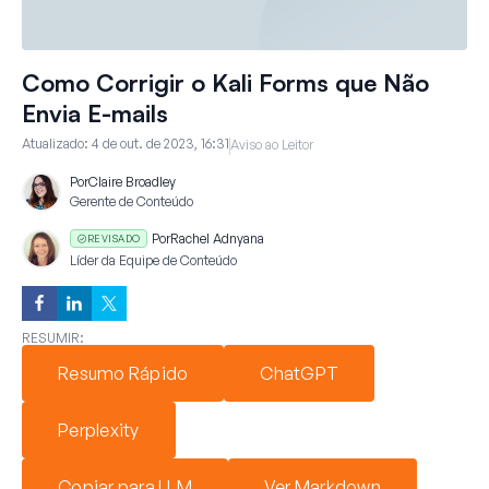
Como Corrigir o Kali Forms que Não
Envia E-mails
Atualizado:
4 de out. de 2023, 16:31
Aviso ao Leitor
Por
Claire Broadley
Gerente de Conteúdo
Por
Rachel Adnyana
REVISADO
Líder da Equipe de Conteúdo
RESUMIR:
Resumo Rápido
ChatGPT
Perplexity
Copiar para LLM
Ver Markdown