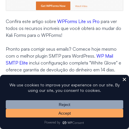
Confira este artigo sobre
WPForms Lite vs Pro
para ver
todos os recursos incríveis que você obterá ao mudar do
Kali Forms para o WPForms!
Pronto para corrigir seus emails? Comece hoje mesmo
com o melhor plugin SMTP para WordPress.
WP Mail
SMTP Elite
inclui configuração completa "White Glove" e
oferece garantia de devolução do dinheiro em 14 dias.
Se este artigo ajudou você, por favor, siga-nos no
Facebook
e
Twitter
para mais dicas e tutoriais do
WordPress.
Aviso
: Nosso conteúdo é sustentado pelos leitores. Isso significa que,
se você clicar em alguns de nossos links, poderemos ganhar uma
comissão.
Veja como o WPForms é financiado, por que isso importa e
como você pode nos apoiar
.