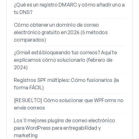
¿Qué es un registro DMARC y cómo añadir uno a
Por 
tu DNS?
cómo
Cómo obtener un dominio de correo
Cómo
electrónico gratuito en 2026 (5 métodos
alia
comparados)
Cómo
¿Gmail está bloqueando tus correos? Aquí te
corr
explicamos cómo solucionarlo (febrero de
Cómo
2024)
mens
Registros SPF múltiples: Cómo fusionarlos (la
forma FÁCIL)
[RESUELTO] Cómo solucionar que WPForms no
envíe correos
Los 11 mejores plugins de correo electrónico
para WordPress para entregabilidad y
marketing