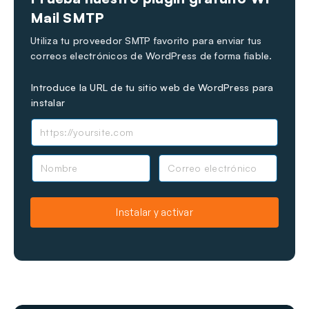
Mail SMTP
Utiliza tu proveedor SMTP favorito para enviar tus
correos electrónicos de WordPress de forma fiable.
Introduce la URL de tu sitio web de WordPress para
instalar
N
C
o
o
m
r
b
r
Instalar y activar
r
e
e
o
e
l
e
c