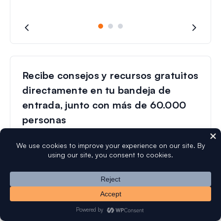
Recibe consejos y recursos gratuitos
directamente en tu bandeja de
entrada, junto con más de 60.000
personas
N
o
m
b
C
r
o
e
r
r
e
Suscribirse