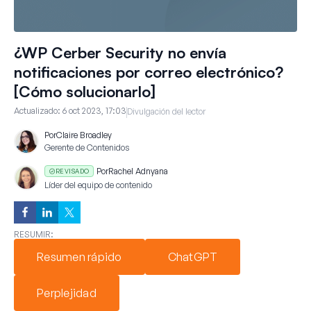
¿WP Cerber Security no envía
notificaciones por correo electrónico?
[Cómo solucionarlo]
Actualizado:
6 oct 2023, 17:03
Divulgación del lector
Por
Claire Broadley
Gerente de Contenidos
Por
Rachel Adnyana
REVISADO
Líder del equipo de contenido
RESUMIR:
Resumen rápido
ChatGPT
Perplejidad