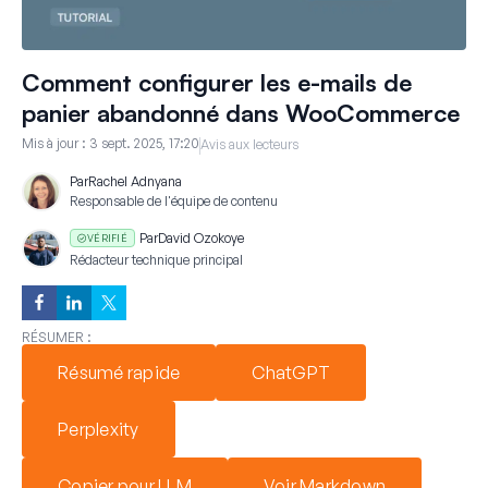
Comment configurer les e-mails de
panier abandonné dans WooCommerce
Mis à jour :
3 sept. 2025, 17:20
Avis aux lecteurs
Par
Rachel Adnyana
Responsable de l'équipe de contenu
Par
David Ozokoye
VÉRIFIÉ
Rédacteur technique principal
RÉSUMER :
Résumé rapide
ChatGPT
Perplexity
Copier pour LLM
Voir Markdown