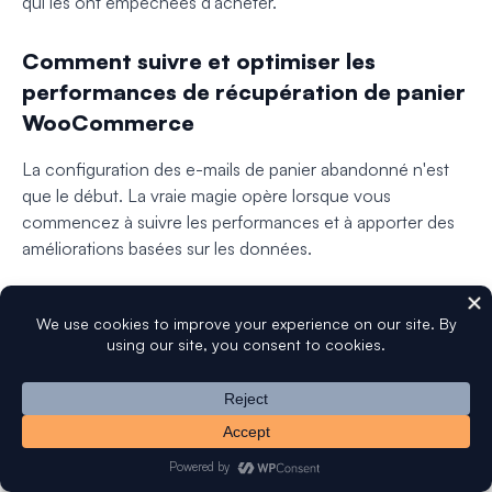
qui les ont empêchées d'acheter.
Comment suivre et optimiser les
performances de récupération de panier
WooCommerce
La configuration des e-mails de panier abandonné n'est
que le début. La vraie magie opère lorsque vous
commencez à suivre les performances et à apporter des
améliorations basées sur les données.
La plupart des propriétaires de boutiques configurent
leurs e-mails et les oublient. Ne faites pas cette erreur. Une
optimisation régulière peut doubler ou tripler vos taux de
récupération au fil du temps.
Voici ce qu'il faut suivre et comment utiliser les données
pour améliorer vos résultats.