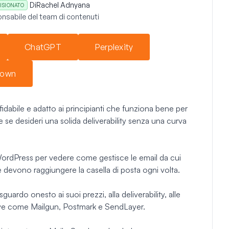
Di
Rachel Adnyana
ISIONATO
nsabile del team di contenuti
ChatGPT
Perplexity
down
fidabile e adatto ai principianti che funziona bene per
 se desideri una solida deliverability senza una curva
i WordPress per vedere come gestisce le email da cui
e devono raggiungere la casella di posta ogni volta.
uardo onesto ai suoi prezzi, alla deliverability, alle
tive come Mailgun, Postmark e SendLayer.