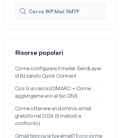
Risorse popolari
Come configurare il mailer SendLayer
Come config
utilizzando Quick Connect
email SMTP 
Mail SMTP
Cos'è un record DMARC + Come
aggiungerne uno al tuo DNS
Perché le tu
finiscono n
Come ottenere un dominio email
risolvere)
gratuito nel 2026 (5 metodi a
confronto)
Come inviare
alias Gmail
Gmail blocca le tue email? Ecco come