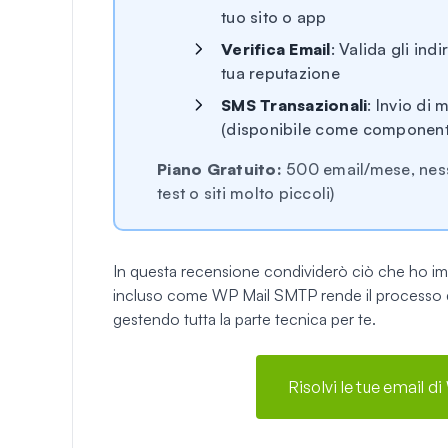
tuo sito o app
Verifica Email
: Valida gli ind
tua reputazione
SMS Transazionali
: Invio di 
(disponibile come component
Piano Gratuito:
500 email/mese, nessu
test o siti molto piccoli)
In questa recensione condividerò ciò che ho i
incluso come WP Mail SMTP rende il processo di
gestendo tutta la parte tecnica per te.
Risolvi le tue email 