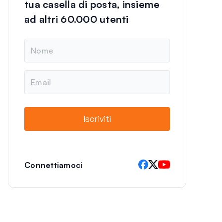
tua casella di posta, insieme
ad altri 60.000 utenti
N
o
m
e
E
m
a
i
l
Iscriviti
Connettiamoci