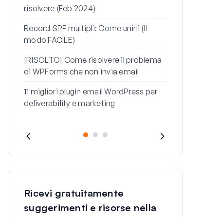
risolvere (Feb 2024)
Come risolve
reimpostazi
Record SPF multipli: Come unirli (Il
WordPress ch
modo FACILE)
Come risolve
[RISOLTO] Come risolvere il problema
con questo 
di WPForms che non invia email
11 migliori plugin email WordPress per
deliverability e marketing
Ricevi gratuitamente
suggerimenti e risorse nella