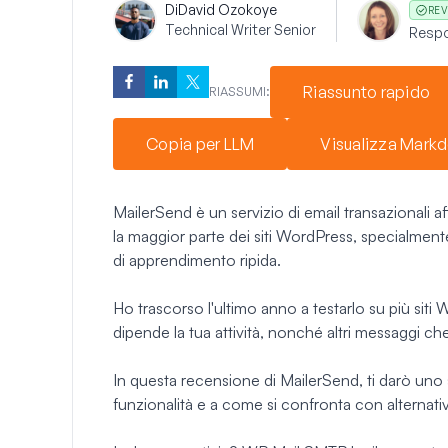
Di
David Ozokoye
REV
Technical Writer Senior
Respo
Riassunto rapido
RIASSUMI:
Copia per LLM
Visualizza Mark
MailerSend è un servizio di email transazionali af
la maggior parte dei siti WordPress, specialmente
di apprendimento ripida.
Ho trascorso l'ultimo anno a testarlo su più sit
dipende la tua attività, nonché altri messaggi ch
In questa recensione di MailerSend, ti darò uno sg
funzionalità e a come si confronta con alterna