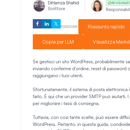
Di
Hamza Shahid
REVISIONAT
Scrittore
Responsabile
Riassunto rapido
RIASSUMI:
Copia per LLM
Visualizza Mark
Se gestisci un sito WordPress, probabilmente sai 
inviando conferme d'ordine, reset di password o 
raggiungano i tuoi utenti.
Sfortunatamente, il sistema di posta elettronica
farlo. È qui che un provider SMTP può aiutarti. 
per migliorare i tassi di consegna.
Tuttavia, con così tante scelte, può essere difficil
WordPress. Pertanto, in questa guida, condivid