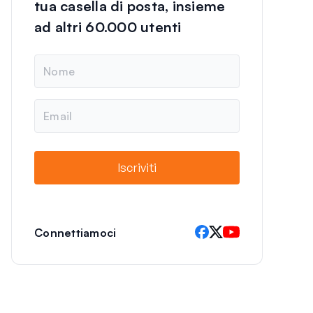
tua casella di posta, insieme
ad altri 60.000 utenti
N
o
m
e
E
m
a
i
l
Iscriviti
Connettiamoci