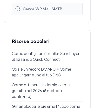
Risorse popolari
Come configurare il mailer SendLayer
Come config
utilizzando Quick Connect
email SMTP 
Mail SMTP
Cos'è un record DMARC + Come
aggiungerne uno al tuo DNS
Perché le tu
finiscono n
Come ottenere un dominio email
risolvere)
gratuito nel 2026 (5 metodi a
confronto)
Come inviare
alias Gmail
Gmail blocca le tue email? Ecco come