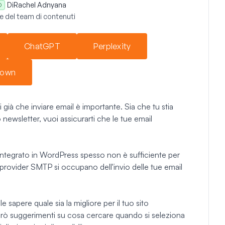
Di
Rachel Adnyana
O
 del team di contenuti
ChatGPT
Perplexity
down
già che inviare email è importante. Sia che tu stia
newsletter, vuoi assicurarti che le tue email
 integrato in WordPress spesso non è sufficiente per
I provider SMTP si occupano dell'invio delle tue email
e sapere quale sia la migliore per il tuo sito
erò suggerimenti su cosa cercare quando si seleziona