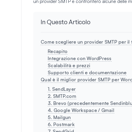
un provider SMTP e confronterò alcune delle migl
In Questo Articolo
Come scegliere un provider SMTP per il 
Recapito
Integrazione con WordPress
Scalabilità e prezzi
Supporto clienti e documentazione
Qual è il miglior provider SMTP per Wor
1. SendLayer
2. SMTP.com
3. Brevo (precedentemente Sendinblu
4. Google Workspace / Gmail
5. Mailgun
6. Postmark
7. SendGrid