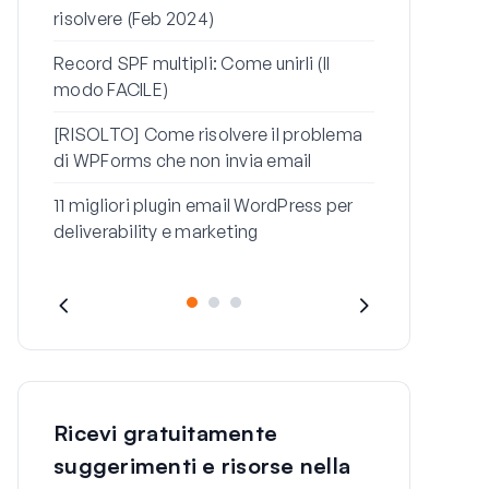
risolvere (Feb 2024)
Come risolve
reimpostazi
Record SPF multipli: Come unirli (Il
WordPress ch
modo FACILE)
Come risolve
[RISOLTO] Come risolvere il problema
con questo 
di WPForms che non invia email
11 migliori plugin email WordPress per
deliverability e marketing
Ricevi gratuitamente
suggerimenti e risorse nella