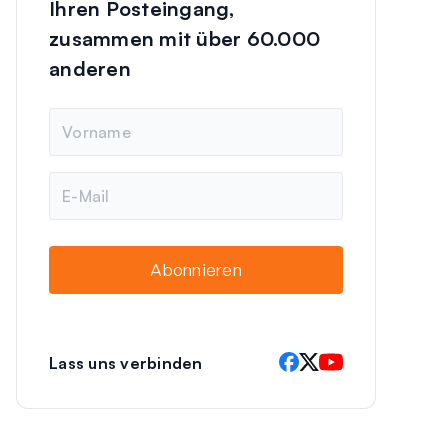
Ihren Posteingang,
zusammen mit über 60.000
anderen
N
a
m
e
E
-
M
a
i
Abonnieren
l
Lass uns verbinden