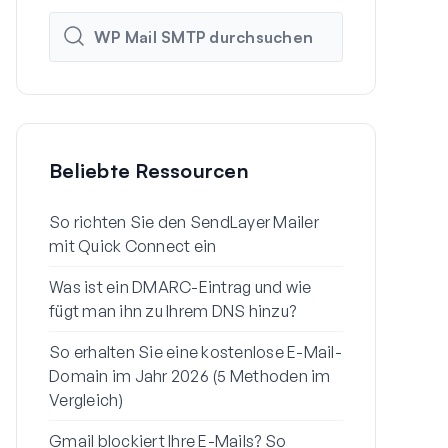
Beliebte Ressourcen
So richten Sie den SendLayer Mailer
So richten 
mit Quick Connect ein
Einstellunge
Was ist ein DMARC-Eintrag und wie
Warum Ihre 
fügt man ihn zu Ihrem DNS hinzu?
Spam landen
So erhalten Sie eine kostenlose E-Mail-
So senden S
Domain im Jahr 2026 (5 Methoden im
einem Gmail
Vergleich)
So beheben 
Gmail blockiert Ihre E-Mails? So
E-Mail zur 