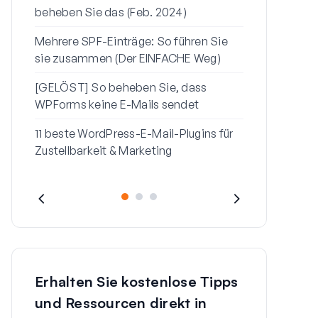
beheben Sie das (Feb. 2024)
sendet
Mehrere SPF-Einträge: So führen Sie
So beheben 
sie zusammen (Der EINFACHE Weg)
„Seien Sie v
Nachricht“ i
[GELÖST] So beheben Sie, dass
WPForms keine E-Mails sendet
11 beste WordPress-E-Mail-Plugins für
Zustellbarkeit & Marketing
Erhalten Sie kostenlose Tipps
und Ressourcen direkt in