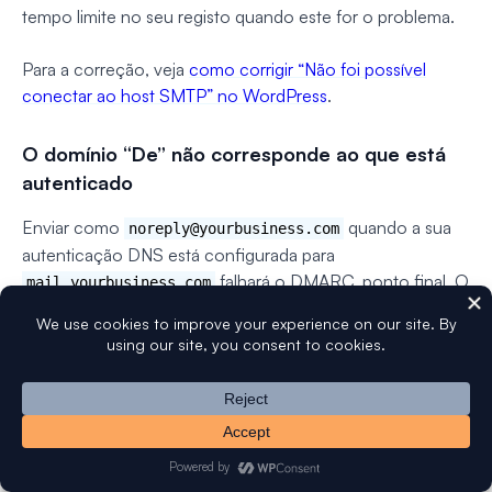
tempo limite no seu registo quando este for o problema.
Para a correção, veja
como corrigir “Não foi possível
conectar ao host SMTP” no WordPress
.
O domínio “De” não corresponde ao que está
autenticado
Enviar como
quando a sua
noreply@yourbusiness.com
autenticação DNS está configurada para
falhará o DMARC, ponto final. O
mail.yourbusiness.com
que quer que envie como tem de corresponder ao que
os seus registos autenticam.
Muitas pessoas usam um subdomínio de envio dedicado
para e-mails transacionais, o que tem o bom efeito
secundário de manter a reputação do seu domínio
principal isolada. Veja
o que é um subdomínio de e-mail e