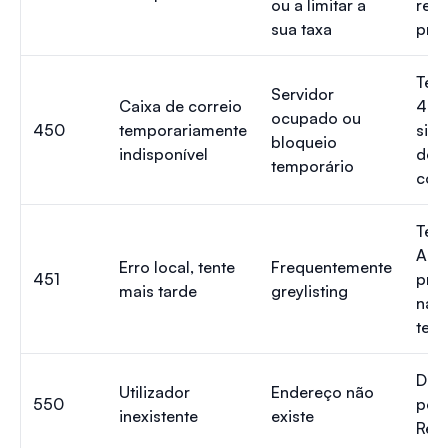
ou a limitar a
repu
sua taxa
pro
Ten
Servidor
Caixa de correio
450 
ocupado ou
450
temporariamente
sign
bloqueio
indisponível
deve
temporário
com
Ten
A ma
Erro local, tente
Frequentemente
451
prov
mais tarde
greylisting
na 
tent
Dev
Utilizador
Endereço não
550
per
inexistente
existe
Rem