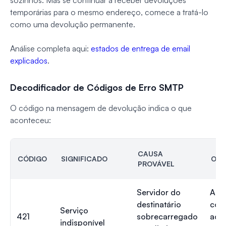
sozinhos. Mas se continuar a receber devoluções
temporárias para o mesmo endereço, comece a tratá-lo
como uma devolução permanente.
Análise completa aqui:
estados de entrega de email
explicados
.
Decodificador de Códigos de Erro SMTP
O código na mensagem de devolução indica o que
aconteceu:
CAUSA
CÓDIGO
SIGNIFICADO
O Q
PROVÁVEL
Servidor do
Agu
destinatário
cont
Serviço
421
sobrecarregado
acon
indisponível