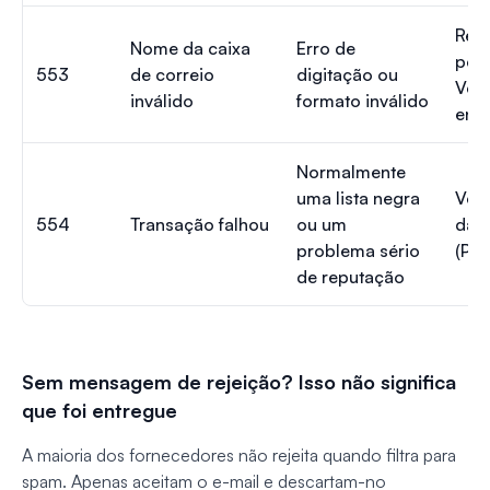
Reje
Nome da caixa
Erro de
per
553
de correio
digitação ou
Veri
inválido
formato inválido
end
Normalmente
uma lista negra
Veri
554
Transação falhou
ou um
da l
problema sério
(Pas
de reputação
Sem mensagem de rejeição? Isso não significa
que foi entregue
A maioria dos fornecedores não rejeita quando filtra para
spam. Apenas aceitam o e-mail e descartam-no