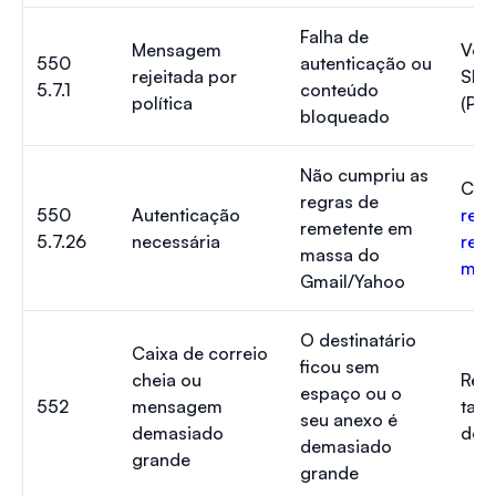
Falha de
Mensagem
Veri
550
autenticação ou
rejeitada por
SPF
5.7.1
conteúdo
política
(Pas
bloqueado
Não cumpriu as
Cons
regras de
550
Autenticação
requ
remetente em
5.7.26
necessária
rem
massa do
mas
Gmail/Yahoo
O destinatário
Caixa de correio
ficou sem
cheia ou
Red
espaço ou o
552
mensagem
tama
seu anexo é
demasiado
dep
demasiado
grande
grande