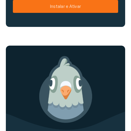
e
a
Instalar e Ativar
i
l