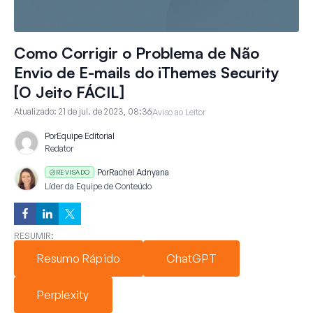
Como Corrigir o Problema de Não
Envio de E-mails do iThemes Security
[O Jeito FÁCIL]
Atualizado:
21 de jul. de 2023, 08:36
Aviso ao Leitor
Por
Equipe Editorial
Redator
Por
Rachel Adnyana
REVISADO
Líder da Equipe de Conteúdo
RESUMIR:
Resumo Rápido
ChatGPT
Perplexity