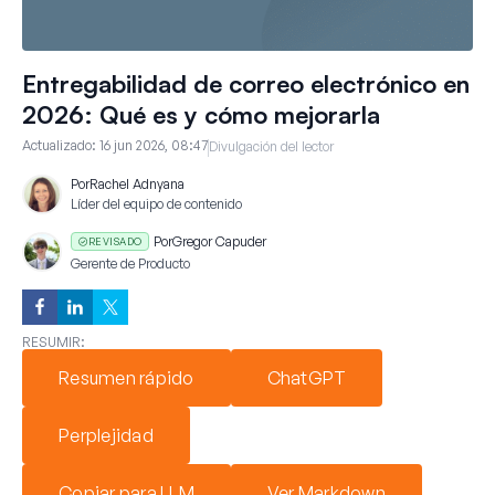
Entregabilidad de correo electrónico en
2026: Qué es y cómo mejorarla
Actualizado:
16 jun 2026, 08:47
Divulgación del lector
Por
Rachel Adnyana
Líder del equipo de contenido
Por
Gregor Capuder
REVISADO
Gerente de Producto
RESUMIR:
Resumen rápido
ChatGPT
Perplejidad
Copiar para LLM
Ver Markdown