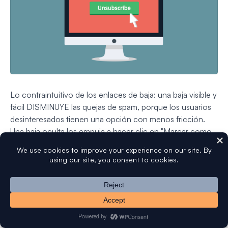
Lo contraintuitivo de los enlaces de baja: una baja visible y
fácil DISMINUYE las quejas de spam, porque los usuarios
desinteresados tienen una opción con menos fricción.
Una baja oculta los empuja a hacer clic en "Marcar como
spam" en su lugar, lo cual es mucho peor para tu
reputación.
No hagas que la gente salte obstáculos. Un clic,
confirmado, hecho.
Escribe líneas de asunto y contenido atractivos